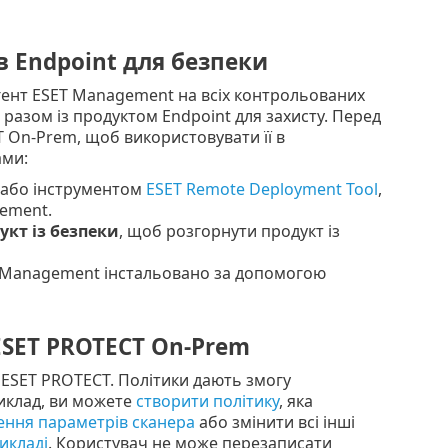
в Endpoint для безпеки
гент ESET Management на всіх контрольованих
разом із продуктом Endpoint для захисту. Перед
 On-Prem, щоб використовувати її в
ами:
або інструментом
ESET Remote Deployment Tool
,
gement.
укт із безпеки
, щоб розгорнути продукт із
ET Management інстальовано за допомогою
ESET PROTECT On-Prem
 ESET PROTECT. Політики дають змогу
иклад, ви можете
створити політику
, яка
ення параметрів сканера
або змінити всі інші
икладі
. Користувач не може перезаписати