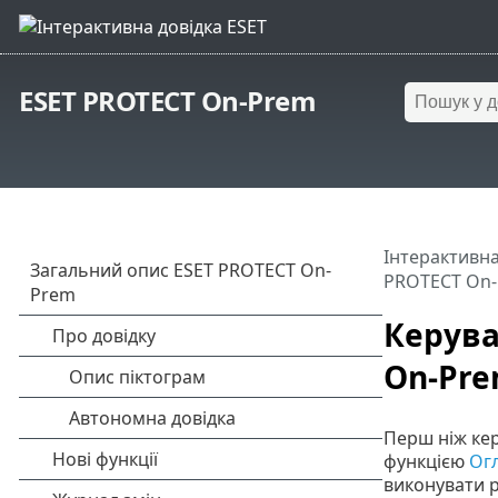
ESET PROTECT On-Prem
Інтерактивна
PROTECT On-
Керува
On-Pre
Перш ніж ке
функцією
Огл
виконувати р