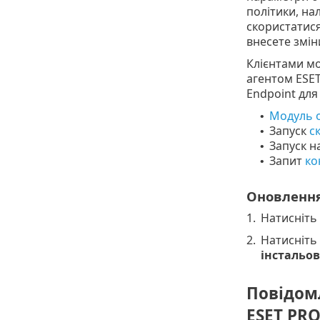
політики, на
скористатис
внесете змін
Клієнтами м
агентом ESET
Endpoint для
Модуль 
•
Запуск
с
•
Запуск 
•
Запит
ко
•
Оновлення 
1.
Натисніть
2.
Натисніть
інстальов
Повідомл
ESET PR