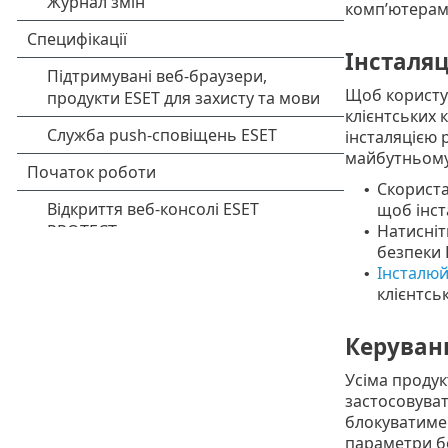
комп’ютерам
Інсталяц
Щоб користу
клієнтських 
інсталяцією
майбутньому
Скорист
•
щоб інст
Натисніт
•
безпеки 
Інсталюй
•
клієнтсь
Керуванн
Усіма продук
застосовуват
блокуватиме 
параметри б