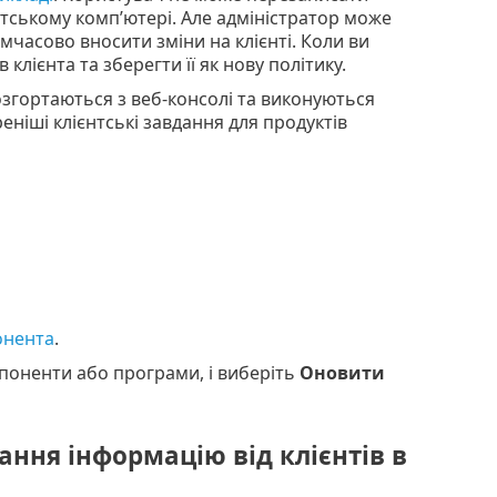
тському комп’ютері. Але адміністратор може
мчасово вносити зміни на клієнті. Коли ви
в клієнта та зберегти її як нову політику.
озгортаються з веб-консолі та виконуються
іші клієнтські завдання для продуктів
онента
.
поненти або програми, і виберіть
Оновити
ння інформацію від клієнтів в