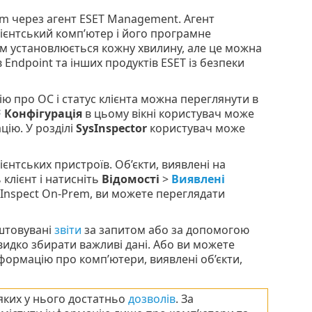
m через агент ESET Management. Агент
ієнтський комп’ютер і його програмне
м установлюється кожну хвилину, але це можна
 Endpoint та інших продуктів ESET із безпеки
ю про ОС і статус клієнта можна переглянути в
Конфігурація
в цьому вікні користувач може
цію. У розділі
SysInspector
користувач може
ієнтських пристроїв. Об’єкти, виявлені на
 клієнт і натисніть
Відомості
>
Виявлені
 Inspect On-Prem, ви можете переглядати
аштовувані
звіти
за запитом або за допомогою
идко збирати важливі дані. Або ви можете
нформацію про комп’ютери, виявлені об’єкти,
яких у нього достатньо
дозволів
. За