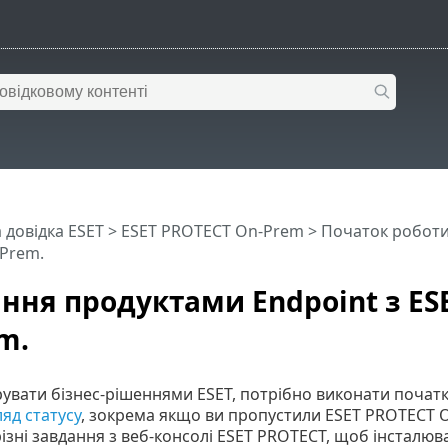
 довідка ESET
>
ESET PROTECT On-Prem
>
Початок робот
Prem.
ння продуктами Endpoint з ES
m.
рувати бізнес-рішеннями ESET, потрібно виконати поча
яд статусу
, зокрема якщо ви пропустили ESET PROTECT
ізні завдання з веб-консолі ESET PROTECT, щоб інсталюв