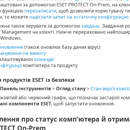
лаштовані за допомогою ESET PROTECT On-Prem, на клієн
я функцією
перезаписати
, щоб дозволити користувачу ти
и, то можете
надіслати запит на остаточну конфігурацію
ожна також керувати за допомогою
завдань
. Завдання р
 Management на клієнті. Нижче перераховано найпоширен
 Windows.
оновлення
(також оновлює базу даних вірус)
канування на вимогу
налаштовуваної
команди
нфігурації
комп’ютера та продукту
продуктів ESET із безпеки
Панель інструментів
>
Огляд стану
>
Стан версії комп
 жовтий або червоний графік, що позначає застарілі ком
ані компоненти ESET
, щоб запустити оновлення.
ення про статус комп’ютера й отрима
OTECT On-Prem