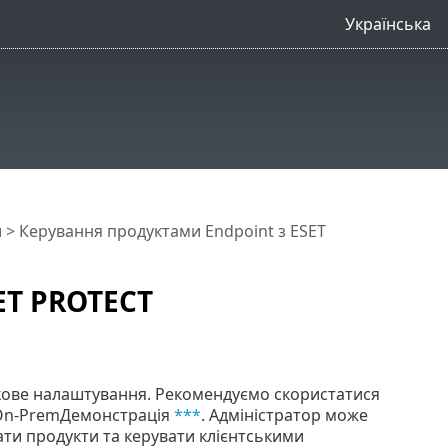
Українська
и
> Керування продуктами Endpoint з ESET
ET PROTECT
ткове налаштування. Рекомендуємо скористатися
 On-PremДемонстрація
***
. Адміністратор може
ати продукти та керувати клієнтськими