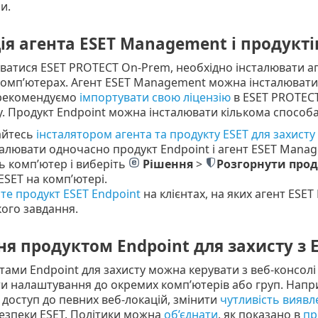
и.
ія агента ESET Management і продукті
ватися ESET PROTECT On-Prem, необхідно інсталювати а
комп’ютерах. Агент ESET Management можна інсталювати 
 рекомендуємо
імпортувати свою ліцензію
в ESET PROTECT
. Продукт Endpoint можна інсталювати кількома способ
айтесь
інсталятором агента та продукту ESET для захисту
алювати одночасно продукт Endpoint і агент ESET Mana
ь комп’ютер і виберіть
Рішення
>
Розгорнути прод
ESET на комп’ютері.
те продукт ESET Endpoint
на клієнтах, на яких агент ES
кого завдання.
я продуктом Endpoint для захисту з 
тами Endpoint для захисту можна керувати з веб-консолі
и налаштування до окремих комп’ютерів або груп. Напр
доступ до певних веб-локацій, змінити
чутливість виявл
езпеки ESET. Політики можна
об’єднати
, як показано в
пр