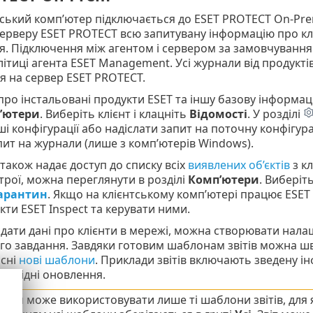
ський комп’ютер підключається до ESET PROTECT On-Pre
ерверу ESET PROTECT всю запитувану інформацію про кл
. Підключення між агентом і сервером за замовчування
ітиці агента ESET Management. Усі журнали від продуктів
я на сервер ESET PROTECT.
ро інстальовані продукти ESET та іншу базову інформаці
’ютери
. Виберіть клієнт і клацніть
Відомості
. У розділі
ші конфігурації або надіслати запит на поточну конфігура
пит на журнали (лише з комп’ютерів Windows).
також надає доступ до списку всіх
виявлених об’єктів
з кл
рої, можна переглянути в розділі
Комп’ютери
. Виберіть
карантин
. Якщо на клієнтському комп’ютері працює ESET
єкти ESET Inspect та керувати ними.
ати дані про клієнти в мережі, можна створювати нал
о завдання. Завдяки готовим шаблонам звітів можна шв
асні
нові шаблони
. Приклади звітів включають зведену і
еобхідні оновлення.
увач може використовувати лише ті шаблони звітів, для 