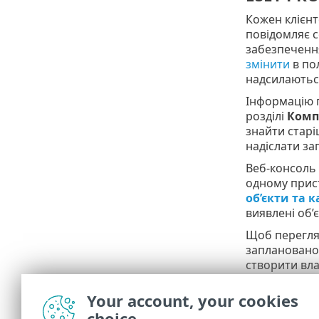
Кожен клієнт
повідомляє с
забезпечення
змінити
в пол
надсилаютьс
Інформацію п
розділі
Комп
знайти старі
надіслати за
Веб-консоль 
одному прист
об’єкти та 
виявлені об’
Щоб перегляд
запланованог
створити вл
карантин і н
Your account, your cookies
Корист
choice