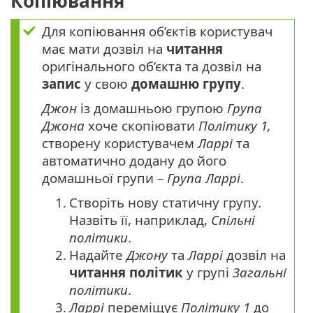
Копіювання
Для копіювання об’єктів користувач
має мати дозвіл на
читання
оригінального об’єкта та дозвіл на
запис
у свою
домашню групу
.
Джон
із домашньою групою
Група
Джона
хоче скопіювати
Політику 1,
створену користувачем
Ларрі
та
автоматично додану до його
домашньої групи –
Група Ларрі
.
1.
Створіть нову статичну групу.
Назвіть її, наприклад,
Спільні
політики
.
2.
Надайте
Джону
та
Ларрі
дозвіл на
читання
політик
у групі
Загальні
політики
.
3.
Ларрі
переміщує
Політику 1
до