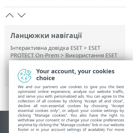
Ланцюжки навігації
Інтерактивна довідка ESET
>
ESET
PROTECT On-Prem
>
Використання ESET
PROTECT On-Prem
>
ESET PROTECT On-
Prem Головне меню
>
Докладніше
>
Your account, your cookies
Права доступу
> Набори дозволів
choice
We and our partners use cookies to give you the best
optimized online experience, analyze our website traffic,
and serve you with personalized ads. You can agree to the
collection of all cookies by clicking "Accept all and close",
decline all non-essential cookies by choosing "Accept
essential cookies only", or adjust your cookie settings by
clicking "Manage cookies". You also have the right to
withdraw your consent or change your cookie preferences
Переглянути повну версію
anytime by clicking the "Manage cookies" link in our website
footer or in your account settings (if available). For more
End of Life