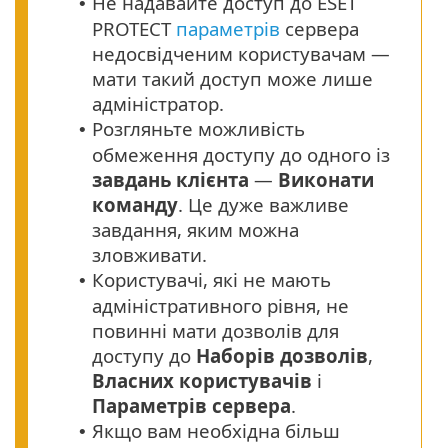
Не надавайте доступ до ESET
•
PROTECT
параметрів
сервера
недосвідченим користувачам —
мати такий доступ може лише
адміністратор.
Розгляньте можливість
•
обмеження доступу до одного із
завдань клієнта
—
Виконати
команду
. Це дуже важливе
завдання, яким можна
зловживати.
Користувачі, які не мають
•
адміністративного рівня, не
повинні мати дозволів для
доступу до
Наборів дозволів
,
Власних користувачів
і
Параметрів сервера
.
Якщо вам необхідна більш
•