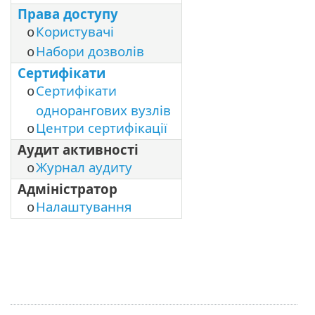
Права доступу
Користувачі
o
Набори дозволів
o
Сертифікати
Сертифікати
o
однорангових вузлів
Центри сертифікації
o
Аудит активності
Журнал аудиту
o
Адміністратор
Налаштування
o