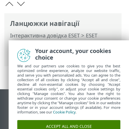
Ланцюжки навігації
Інтерактивна довідка ESET
>
ESET
PROTECT On-Prem
>
Використання ESET
PROTECT On-Prem
>
ESET PROTECT On-
Your account, your cookies
Prem Головне меню
> Докладніше
choice
We and our partners use cookies to give you the best
optimized online experience, analyze our website traffic,
and serve you with personalized ads. You can agree to the
collection of all cookies by clicking "Accept all and close",
decline all non-essential cookies by choosing "Accept
essential cookies only", or adjust your cookie settings by
clicking "Manage cookies". You also have the right to
withdraw your consent or change your cookie preferences
Переглянути повну версію
anytime by clicking the "Manage cookies" link in our website
footer or in your account settings (if available). For more
End of Life
information, see our
Cookie Policy
.
База знань ESET
Форум ESET
ACCEPT ALL AND CLOSE