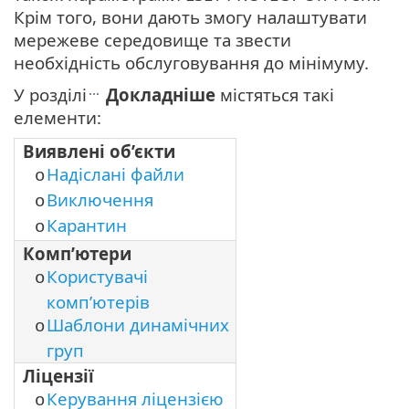
Крім того, вони дають змогу налаштувати
мережеве середовище та звести
необхідність обслуговування до мінімуму.
У розділі
Докладніше
містяться такі
елементи:
Виявлені об’єкти
Надіслані файли
o
Виключення
o
Карантин
o
Комп’ютери
Користувачі
o
комп’ютерів
Шаблони динамічних
o
груп
Ліцензії
Керування ліцензією
o