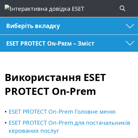
Виберіть вкладку
ESET PROTECT On-Prem – Зміст
Використання ESET
PROTECT On-Prem
ESET PROTECT On-Prem Головне меню
•
ESET PROTECT On-Prem для постачальників
•
керованих послуг