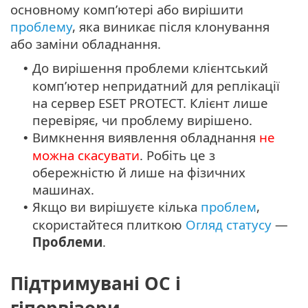
основному комп’ютері або вирішити
проблему
, яка виникає після клонування
або заміни обладнання.
До вирішення проблеми клієнтський
•
комп’ютер непридатний для реплікації
на сервер ESET PROTECT. Клієнт лише
перевіряє, чи проблему вирішено.
Вимкнення виявлення обладнання
не
•
можна скасувати
. Робіть це з
обережністю й лише на фізичних
машинах.
Якщо ви вирішуєте кілька
проблем
,
•
скористайтеся плиткою
Огляд статусу
—
Проблеми
.
Підтримувані ОС і