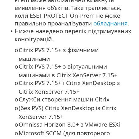
виявлення об’єктів. Таке трапляється,
коли ESET PROTECT On-Prem не може
правильно проаналізувати
обладнання
.
Нижче наведено перелік підтримуваних
•
конфігурацій.
Citrix PVS 7.15+ з фізичними
o
машинами
Citrix PVS 7.15+ з віртуальними
o
машинами в Citrix XenServer 7.15+
Citrix PVS 7.15+ і Citrix XenDesktop з
o
Citrix XenServer 7.15+
Служби створення машин Citrix
o
(без PVS) Citrix XenDesktop із Citrix
o
XenServer 7.15+
Omnissa Horizon 8.0+ з VMware ESXi
o
Microsoft SCCM (для повторного
o