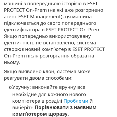
машині з попередньою історією в ESET
PROTECT On-Prem (на які вже розгорнено
агент ESET Management), ця машина
підключається до свого попереднього
ідентифікатора в ESET PROTECT On-Prem.
Якщо попередньо використовувану
ідентичність не встановлено, система
створює новий комп’ютер в ESET PROTECT
On-Prem після розгортання образа на
ньому.
Якщо виявлено клон, система може
реагувати двома способами:
Уручну: виконайте вручну все
o
необхідне для кожного нового
комп’ютера в розділі
Проблеми
й
виберіть
Порівнювати з наявним
комп’ютером щоразу
.