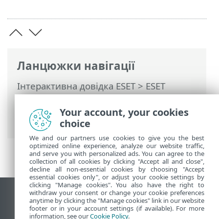
Ланцюжки навігації
Інтерактивна довідка ESET
>
ESET
PROTECT On-Prem
>
Початок роботи
>
VDI, клонування та виявлення
Your account, your cookies
обладнання
choice
We and our partners use cookies to give you the best
optimized online experience, analyze our website traffic,
and serve you with personalized ads. You can agree to the
collection of all cookies by clicking "Accept all and close",
decline all non-essential cookies by choosing "Accept
essential cookies only", or adjust your cookie settings by
clicking "Manage cookies". You also have the right to
withdraw your consent or change your cookie preferences
Переглянути повну версію
anytime by clicking the "Manage cookies" link in our website
footer or in your account settings (if available). For more
End of Life
information, see our
Cookie Policy
.