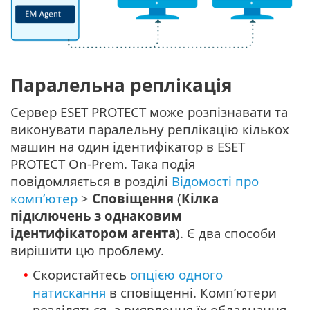
Паралельна реплікація
Сервер ESET PROTECT може розпізнавати та
виконувати паралельну реплікацію кількох
машин на один ідентифікатор в ESET
PROTECT On-Prem. Така подія
повідомляється в розділі
Відомості про
комп’ютер
>
Сповіщення
(
Кілка
підключень з однаковим
ідентифікатором агента
). Є два способи
вирішити цю проблему.
Скористайтесь
опцією одного
•
натискання
в сповіщенні. Комп’ютери
розділяться, а виявлення їх обладнання