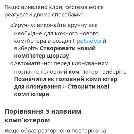
Якщо виявлено клон, система може
реагувати двома способами:
Уручну: виконайте вручну все
o
необхідне для кожного нового
комп’ютера в розділі
Проблеми
й
виберіть
Створювати новий
комп’ютер щоразу
.
Автоматично: перед клонуванням
o
позначте головний комп’ютер і виберіть
Позначити як головний комп’ютер
для клонування
>
Створити нові
комп’ютери
.
Порівняння з наявним
комп’ютером
Якщо образ розгорнено повторно на