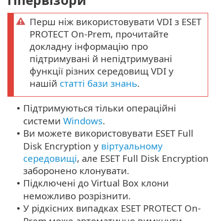
гіпервізори
Перш ніж використовувати VDI з ESET
PROTECT On-Prem, прочитайте
докладну інформацію про
підтримувані й непідтримувані
функції різних середовищ VDI у
нашій
статті бази знань
.
Підтримуються тільки операційні
•
системи
Windows
.
Ви можете використовувати ESET Full
•
Disk Encryption у
віртуальному
середовищі
, але ESET Full Disk Encryption
заборонено клонувати.
Підключені до Virtual Box клони
•
неможливо розрізнити.
У рідкісних випадках ESET PROTECT On-
•
Prem може автоматично вимкнути