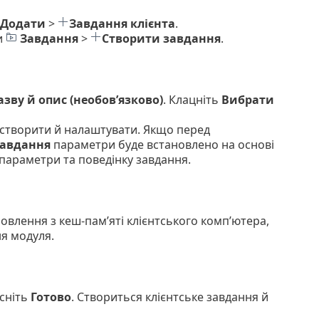
Додати
>
Завдання клієнта
.
и
Завдання
>
Створити завдання
.
азву й опис (необов’язково)
. Клацніть
Вибрати
 створити й налаштувати. Якщо перед
авдання
параметри буде встановлено на основі
 параметри та поведінку завдання.
овлення з кеш-пам’яті клієнтського комп’ютера,
я модуля.
сніть
Готово
. Створиться клієнтське завдання й