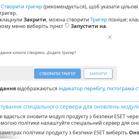
ь
Створити тригер
(рекомендується), щоб указати цільові
тригер.
 клацнули
Закрити
, можна створити
Тригер
пізніше: кла
ному меню виберіть пункт
Запустити на
.
дання
відображаються
індикатор перебігу
,
піктограма с
ування спеціального сервера для оновлень модулі
е вдається оновити модулі продукту з безпеки ESET чер
омогою політики налаштуйте спеціальний сервер для оно
раметрах політики продукту з безпеки ESET виберіть
Он