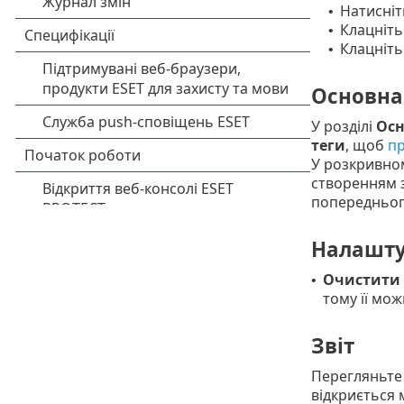
Натисні
•
Клацніт
•
Клацніть
•
Основна
У розділі
Осн
теги
, щоб
пр
У розкривн
створенням 
попередньог
Налашту
Очистити 
•
тому її мо
Звіт
Перегляньте
відкриється 