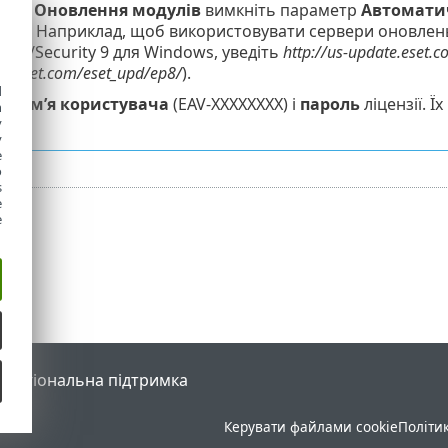
зділі
Оновлення модулів
вимкніть параметр
Автомати
ера
. Наприклад, щоб використовувати сервери оновлень
virus/Security 9 для Windows, уведіть
http://us-update.eset.
e.eset.com/eset_upd/ep8/
).
d
іть
ім’я користувача
(EAV-XXXXXXXX) і
пароль
ліцензії. 
h
y
нзій
.
y
e
o
s
e
e
l
Регіональна підтримка
Керувати файлами cookie
Політи