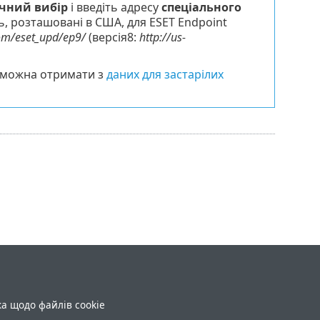
чний вибір
і введіть адресу
спеціального
, розташовані в США, для ESET Endpoint
com/eset_upd/ep9/
(версія8:
http://us-
Їх можна отримати з
даних для застарілих
ка щодо файлів cookie