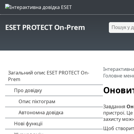
ESET PROTECT On-Prem
Інтерактивна
Головне мен
Оновит
Завдання
Он
пристрої. Це 
захисту можн
Щоб створити