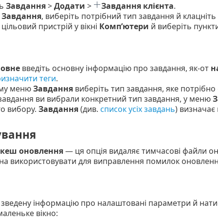
ть
Завдання
>
Додати
>
Завдання клієнта
.
ь
Завдання
, виберіть потрібний тип завдання й клацніть
 цільовий пристрій у вікні
Комп’ютери
й виберіть пункт
овне
введіть основну інформацію про завдання, як-от
н
изначити теги
.
ому меню
Завдання
виберіть тип завдання, яке потрібно
завдання ви вибрали конкретний тип завдання, у меню
З
о вибору.
Завдання
(див.
список усіх завдань
) визначає
вання
кеш оновлення
— ця опція видаляє тимчасові файли он
жна використовувати для виправлення помилок оновленн
 зведену інформацію про налаштовані параметри й нати
маленьке вікно: