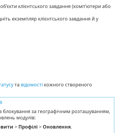
 об’єкти клієнтського завдання (комп’ютери або
цніть екземпляр клієнтського завдання й у
татусу
та
відомості
кожного створеного
в
ез блокування за географічним розташуванням,
влень модулів:
овити
>
Профілі
>
Оновлення
.