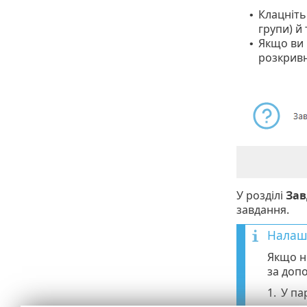
Клацніт
•
групи) й 
Якщо ви
•
розкрив
У розділі
Зав
завдання.
Налашт
Якщо н
за доп
1.
У па