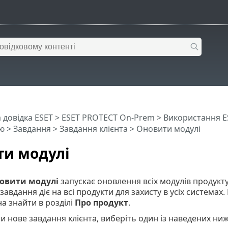
 довідка ESET
>
ESET PROTECT On-Prem
>
Використання E
ю
>
Завдання
>
Завдання клієнта
> Оновити модулі
и модулі
овити модулі
запускає оновлення всіх модулів продукту
завдання діє на всі продукти для захисту в усіх системах.
а знайти в розділі
Про продукт
.
 нове завдання клієнта, виберіть один із наведених ниж