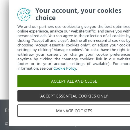
2.
У ро
Your account, your cookies
серв
Anti
choice
updat
We and our partners use cookies to give you the best optimize
3.
Увед
online experience, analyze our website traffic, and serve you wit
personalized ads. You can agree to the collection of all cookies b
ліце
clicking "Accept all and close", decline all non-essential cookies b
choosing "Accept essential cookies only", or adjust your cooki
settings by clicking "Manage cookies". You also have the right t
withdraw your consent or change your cookie preference
anytime by clicking the "Manage cookies" link in our websit
footer or in your account settings (if available). For mor
information, see our
Cookie Policy
.
ACCEPT ALL AND CLOSE
ACCEPT ESSENTIAL COOKIES ONLY
End of Life
База знань ESET
Форум ESET
ESET Status Porta
MANAGE COOKIES
© 1992 - 2026 ESET, spol. s r.o. - Усі права захищено.