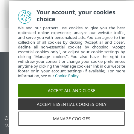
PROTECT On-Prem
>
Використання ESET
PROTECT On-Prem
>
ESET PROTECT On-
Your account, your cookies
Prem Головне меню
> Завдання
choice
We and our partners use cookies to give you the best
optimized online experience, analyze our website traffic,
and serve you with personalized ads. You can agree to the
collection of all cookies by clicking "Accept all and close",
decline all non-essential cookies by choosing "Accept
essential cookies only", or adjust your cookie settings by
clicking "Manage cookies". You also have the right to
withdraw your consent or change your cookie preferences
Переглянути повну версію
anytime by clicking the "Manage cookies" link in our website
footer or in your account settings (if available). For more
End of Life
information, see our
Cookie Policy
.
База знань ESET
Форум ESET
ACCEPT ALL AND CLOSE
ESET Status Portal
Регіональна підтримка
ACCEPT ESSENTIAL COOKIES ONLY
© 1992 - 2026 ESET, spol. s
Керувати файлами cookie
MANAGE COOKIES
r.o. - Усі права захищено.
Політика щодо файлів
cookie