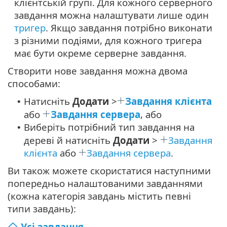
клієнтській групі. Для кожного серверного
завдання можна налаштувати лише один
тригер
. Якщо завдання потрібно виконати
з різними подіями, для кожного тригера
має бути окреме серверне завдання.
Створити нове завдання можна двома
способами:
Натисніть
Додати
>
Завдання клієнта
•
або
Завдання сервера
, або
Виберіть потрібний тип завдання на
•
дереві й натисніть
Додати
>
Завдання
клієнта
або
Завдання сервера
.
Ви також можете скористатися наступними
попередньо налаштованими завданнями
(кожна категорія завдань містить певні
типи завдань):
Усі завдання