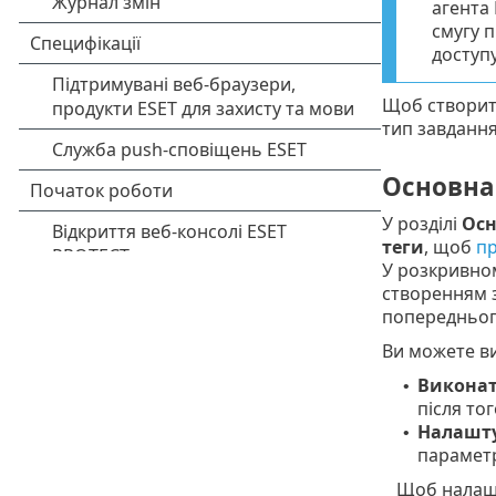
агента
смугу 
доступ
Щоб створит
тип завдання
Основна
У розділі
Осн
теги
, щоб
пр
У розкривн
створенням 
попередньог
Ви можете ви
Виконат
•
після то
Налашту
•
параметр
Щоб налашт