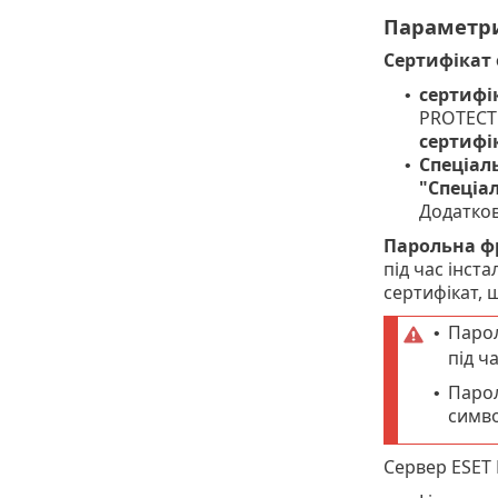
Параметри
Сертифікат 
сертифі
•
PROTECT 
сертифі
Спеціал
•
"Спеціа
Додатков
Парольна ф
під час інст
сертифікат, 
Парол
•
під ча
Парол
•
симво
Сервер ESET 