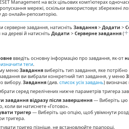
 ESET Management на всіх цільових комп’ютерах одночас
пропускання мережі, оскільки використовує збережені ло
у до онлайн-репозиторію.
и серверне завдання, натисніть
Завдання
>
Додати
>
С
 на дереві й натисніть
Додати
>
Серверне завдання
(
овне
введіть основну інформацію про завдання, як-от
н
изначити теги
.
ому меню
Завдання
виберіть тип завдання, яке потрібно
завдання ви вибрали конкретний тип завдання, у меню
З
о вибору.
Завдання
(див.
список усіх завдань
) визначає
брати серед перелічених нижче параметрів тригера зав
и завдання відразу після завершення
— Виберіть цю 
го, коли ви натиснете «Готово».
вати тригер
— Виберіть цю опцію, щоб увімкнути розд
и тригера.
увати тригер пізніше, не встановлюйте прапорці.