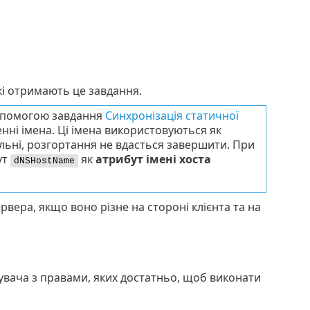
кі отримають це завдання.
допомогою завдання
Синхронізація статичної
енні імена. Ці імена використовуються як
ильні, розгортання не вдасться завершити. При
ут
як
атрибут імені хоста
dNSHostName
рвера, якщо воно різне на стороні клієнта та на
увача з правами, яких достатньо, щоб виконати