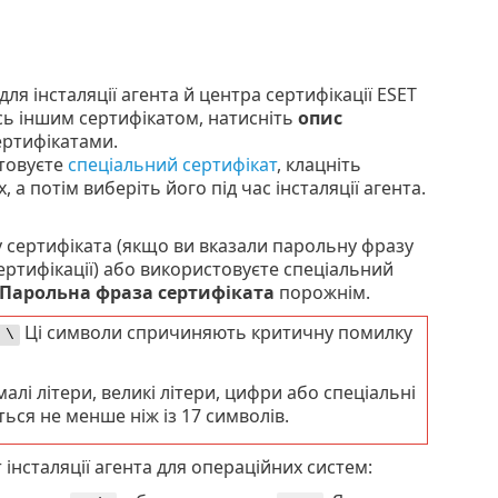
я інсталяції агента й центра сертифікації ESET
ь іншим сертифікатом, натисніть
опис
ртифікатами.
стовуєте
спеціальний сертифікат
, клацніть
, а потім виберіть його під час інсталяції агента.
 сертифіката (якщо ви вказали парольну фразу
сертифікації) або використовуєте спеціальний
Парольна фраза сертифіката
порожнім.
Ці символи спричиняють критичну помилку
 \
алі літери, великі літери, цифри або спеціальні
ся не менше ніж із 17 символів.
нсталяції агента для операційних систем: