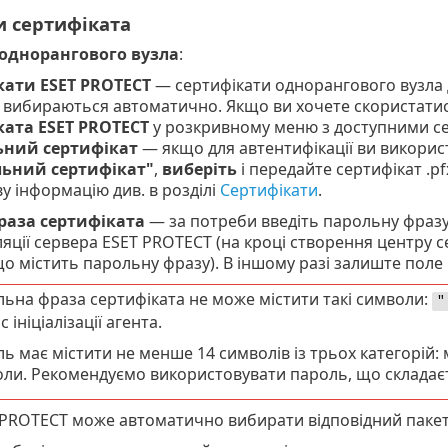
 сертифіката
однорангового вузла
:
кати ESET PROTECT
— сертифікати однорангового вузла дл
вибираються автоматично. Якщо ви хочете скористатис
ката ESET PROTECT
у розкривному меню з доступними се
ьний сертифікат
— якщо для автентифікації ви викори
льний сертифікат"
,
виберіть
і передайте сертифікат .pfx
у інформацію див. в розділі
Сертифікати
.
раза сертифіката
— за потреби введіть парольну фразу
аляції сервера ESET PROTECT (на кроці створення центру 
що містить парольну фразу). В іншому разі залиште поле
ьна фраза сертифіката не може містити такі символи:
"
с ініціалізації агента.
ь має містити не менше 14 символів із трьох категорій: м
ли. Рекомендуємо використовувати пароль, що складаєть
PROTECT може автоматично вибирати відповідний пакет і