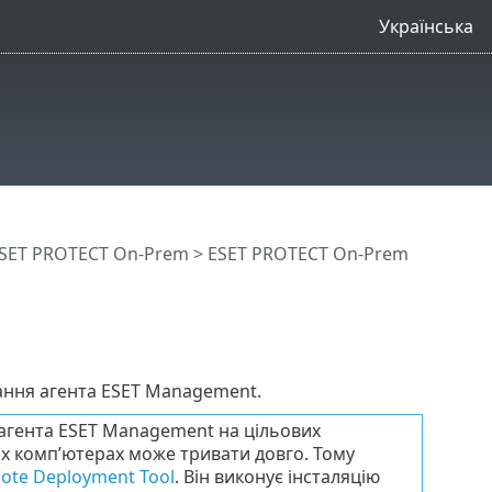
Українська
SET PROTECT On-Prem
>
ESET PROTECT On-Prem
ання агента ESET Management.
 агента ESET Management на цільових
их комп’ютерах може тривати довго. Тому
ote Deployment Tool
. Він виконує інсталяцію