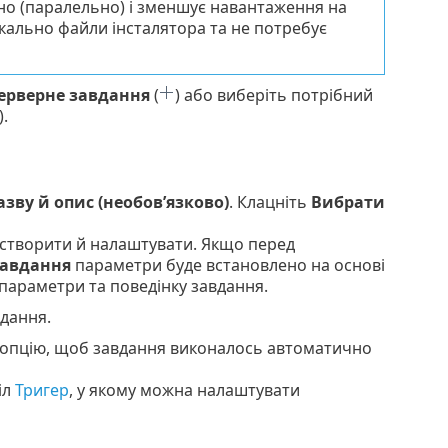
но (паралельно) і зменшує навантаження на
кально файли інсталятора та не потребує
ерверне завдання
(
) або виберіть потрібний
).
азву й опис (необов’язково)
. Клацніть
Вибрати
 створити й налаштувати. Якщо перед
авдання
параметри буде встановлено на основі
 параметри та поведінку завдання.
дання.
опцію, щоб завдання виконалось автоматично
іл
Тригер
, у якому можна налаштувати