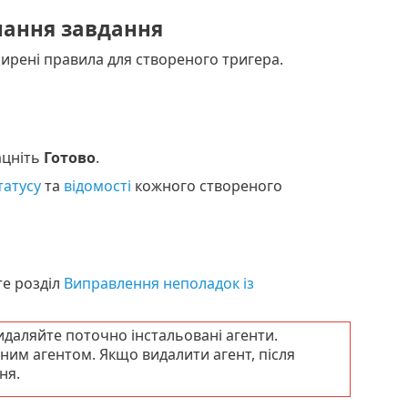
ання завдання
ирені правила для створеного тригера.
ацніть
Готово
.
татусу
та
відомості
кожного створеного
те розділ
Виправлення неполадок із
даляйте поточно інстальовані агенти.
ним агентом. Якщо видалити агент, після
ня.