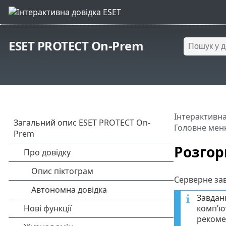
ESET PROTECT On-Prem
Інтерактивна
Головне мен
Розгор
Серверне зав
Завдан
комп’ю
рекоме