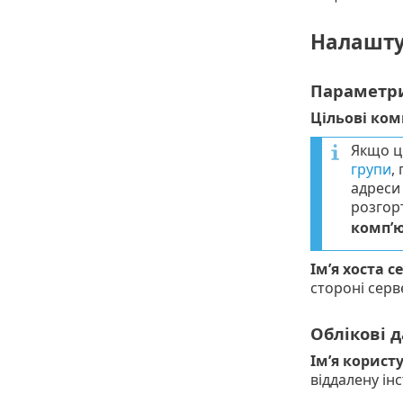
Налашту
Параметри
Цільові ком
Якщо ц
групи
,
адреси 
розгорт
комп’
Ім’я хоста с
стороні серв
Облікові д
Ім’я корист
віддалену ін