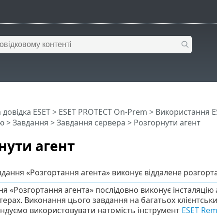
 довідка ESET
>
ESET PROTECT On-Prem
>
Використання E
ю
>
Завдання
>
Завдання сервера
> Розгорнути агент
нути агент
дання «Розгортання агента» виконує віддалене розгорт
ня «Розгортання агента» послідовно виконує інсталяцію
терах. Виконання цього завдання на багатьох клієнтськ
ндуємо використовувати натомість інструмент
ESET Rem