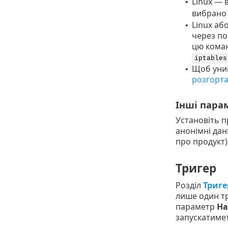
Linux — 
•
вибрано
Linux аб
•
через по
цю коман
iptables
Щоб уник
•
розгорта
Інші пара
Установіть 
анонімні дані
про продукт)
Тригер
Розділ
Триге
лише один т
параметр
На
запускатимет