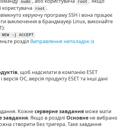
 команду
, або користувача
. Якщо
sudo
root
лі користувача
.
root
ввімкнуто керуючу програму SSH і вона працює
ати виключення в брандмауер Linux, виконайте
):
 NEW -j ACCEPT
яньте розділ
Виправлення неполадок із
одуктів
, щоб надсилати в компанію ESET
 версія ОС, версія продукту ESET та інші дані
вдання. Кожне
серверне завдання
може мати
е завдання
. Якщо в розділі
Основне
не вибрано
ожна створити без тригера. Таке завдання