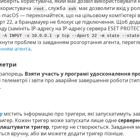
виберіть користувача, який має дозвіл використовувати
 користувача
, служба
має дозволити вхід у ро
root
ssh
о macOS — переконайтеся, що на цільовому комп’ютері 
рт 22, а брандмауер не блокує це підключення. Щоб дод
ду (замініть IP-адресу на IP-адресу сервера ESET PROTECT
 -A INPUT -s 10.0.0.1 -p tcp --dport 22 -m state --state
нути проблем із завданням розгортання агента, перегл
нням агента
.
метри
прапорець
Взяти участь у програмі удосконалення пр
 телеметрії і звіти про аварійне завершення роботи (тип і
.
р
містить інформацію про тригери, які запускатимуть за
ригер. Кожен тригер може запускати лише одне
серверн
лаштувати тригер
, тригер не створюється. Завдання м
ься вручну, або ви можете додати тригер пізніше.