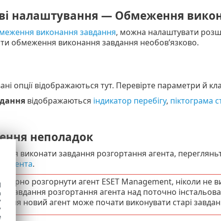
ві налаштування — Обмеження викон
меження виконання завдання
, можна налаштувати розш
ти обмеження виконання завдання необов’язково.
ані опції відображаються тут. Перевірте параметри й кл
дання
відображаються
індикатор перебігу
,
піктограма с
ення неполадок
ться виконати завдання розгортання агента, переглянь
м агента
.
вторно розгорнути агент ESET Management, ніколи не ви
d
іть завдання розгортання агента над поточно інстальова
h
y
тання новий агент може почати виконувати старі завдан
y
e