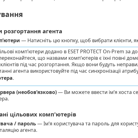
вання
 розгортання агента
п’ютери
— Натисніть цю кнопку, щоб вибрати клієнти, я
ільові комп’ютери додано в ESET PROTECT On-Prem за 
 переконайтеся, що назвами комп’ютерів є їхні повні дом
клієнтів під час розгортання. Якщо вони будуть неправ
анні агента використовуйте під час синхронізації атриб
ютера
.
ервера (необов’язково)
— Ви можете ввести ім’я хоста се
ера.
ані цільових комп'ютерів
увача / пароль
— Ім’я користувача та пароль для корист
сталяцію агента.