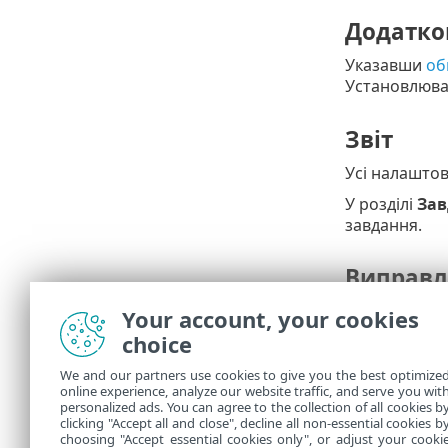
Додатко
Указавши
об
Установлюва
Звіт
Усі налаштов
У розділі
Зав
завдання.
Виправл
Якщо не вдає
Your account, your cookies
розгортання
choice
Щоб по
We and our partners use cookies to give you the best optimize
Запуст
online experience, analyze our website traffic, and serve you wit
personalized ads. You can agree to the collection of all cookies b
розгор
clicking "Accept all and close", decline all non-essential cookies b
choosing "Accept essential cookies only", or adjust your cooki