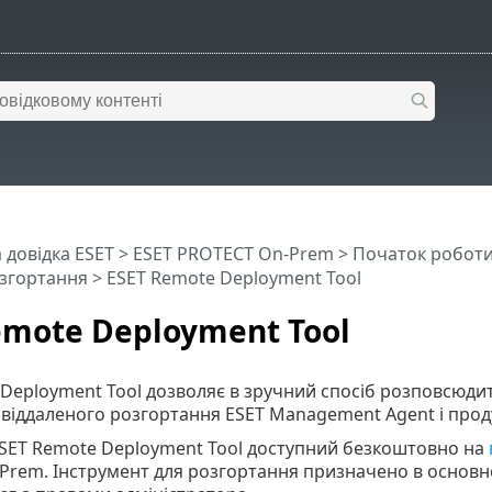
 довідка ESET
>
ESET PROTECT On-Prem
>
Початок робот
озгортання
> ESET Remote Deployment Tool
emote Deployment Tool
Deployment Tool дозволяє в зручний спосіб розповсюди
віддаленого розгортання ESET Management Agent і проду
ESET Remote Deployment Tool доступний безкоштовно на
rem. Інструмент для розгортання призначено в основно