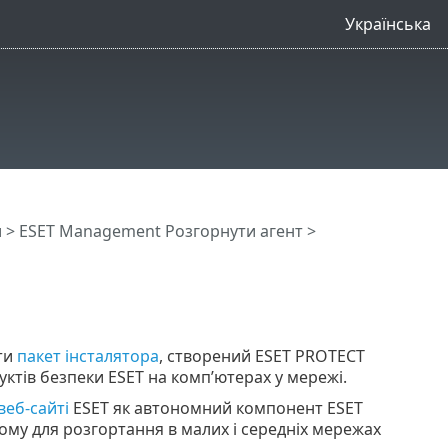
Українська
и
>
ESET Management Pозгорнути агент
>
ти
пакет інсталятора
, створений ESET PROTECT
ктів безпеки ESET на комп’ютерах у мережі.
веб-сайті
ESET як автономний компонент ESET
му для розгортання в малих і середніх мережах