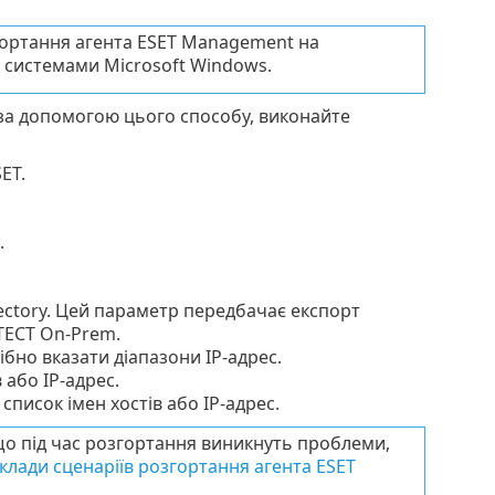
гортання агента ESET Management на
системами Microsoft Windows.
 за допомогою цього способу, виконайте
ET.
.
rectory. Цей параметр передбачає експорт
OTECT On-Prem.
бно вказати діапазони IP-адрес.
 або IP-адрес.
писок імен хостів або IP-адрес.
о під час розгортання виникнуть проблеми,
клади сценаріїв розгортання агента ESET