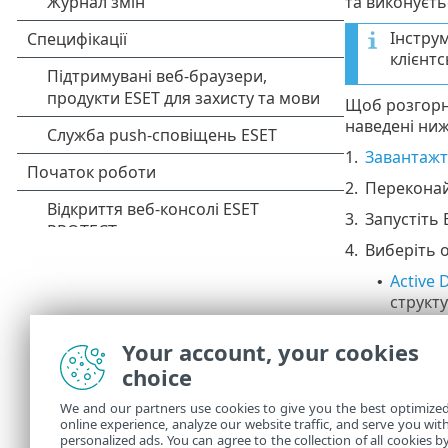
та виконуєть
Інстру
клієнтс
Щоб розгорну
наведені нижч
1.
Завантажт
2.
Переконай
3.
Запустіть 
4.
Виберіть о
Active 
•
структу
Сканув
•
Імпорт
•
Your account, your cookies
Додава
•
choice
Розгор
We and our partners use cookies to give you the best optimize
перегл
online experience, analyze our website traffic, and serve you wit
personalized ads. You can agree to the collection of all cookies b
Manag