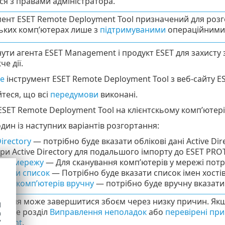
ся з правами адміністратора.
мент ESET Remote Deployment Tool призначений для роз
ьких компְ’ютерах лише з
підтримуваними
операційними 
ти агента ESET Management і продукт ESET для захисту
е дії.
е
інструмент ESET Remote Deployment Tool з веб-сайту ES
теся, що всі
передумови
виконані.
ESET Remote Deployment Tool на клієнтскьому комп’ютері
дин із наступних варіантів розгортання:
Directory
— потрібно буде вказати облікові дані Active Di
ри Active Directory для подальшого імпорту до ESET PR
ати мережу
— Для сканування комп’ютерів у мережі потрі
увати список
— Потрібно буде вказати список імен хостів
ння комп’ютерів вручну
— потрібно буде вручну вказати с
тання може завершитися збоєм через низку причин. Якщ
d
яньте розділ
Виправлення неполадок
або
перевірені при
h
y
ement
.