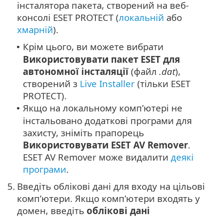
інсталятора пакета, створений на веб-
консолі ESET PROTECT (
локальній
або
хмарній
).
Крім цього, ви можете вибрати
•
Використовувати пакет ESET для
автономної інсталяції
(файл
.dat
),
створений з
Live Installer
(тільки ESET
PROTECT).
Якщо на локальному комп’ютері не
•
інстальовано додаткові програми для
захисту, зніміть прапорець
Використовувати ESET AV Remover
.
ESET AV Remover може видалити
деякі
програми
.
5.
Введіть облікові дані для входу на цільові
комп’ютери. Якщо комп’ютери входять у
домен, введіть
облікові дані