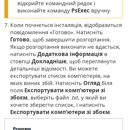
відкрийте командний рядок і
виконайте команду
PsExec
вручну.
7.
Коли почнеться інсталяція, відобразиться
повідомлення «Готово». Натисніть
Готово
, щоб завершити розгортання.
Якщо розгортання виконати не вдасться,
натисніть
Додаткова інформація
в
стовпці
Докладніше
, щоб переглянути
детальніші відомості. Ви можете
експортувати список комп’ютерів, на
яких виник збій. Натисніть
Огляд
біля
поля
Експортувати комп’ютери зі
збоєм
, виберіть файл
.txt
, у який ви
хочете зберегти список, і натисніть
Експортувати комп’ютери зі збоєм
.