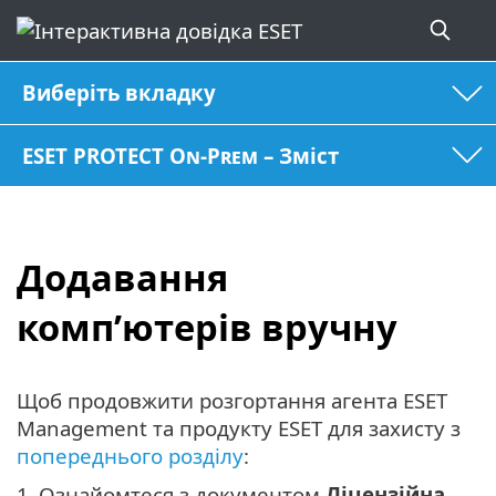
Виберіть вкладку
ESET PROTECT On-Prem – Зміст
Додавання
комп’ютерів вручну
Щоб продовжити розгортання агента ESET
Management та продукту ESET для захисту з
попереднього розділу
:
1.
Ознайомтеся з документом
Ліцензійна