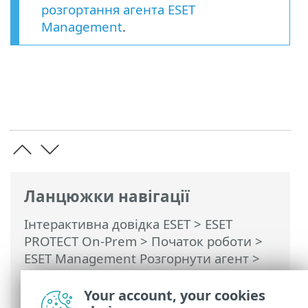
розгортання агента ESET
Management
.
Ланцюжки навігації
Інтерактивна довідка ESET
>
ESET
PROTECT On-Prem
>
Початок роботи
>
ESET Management Pозгорнути агент
>
Віддалене розгортання
>
ESET Remote
Deployment Tool
> Додавання
Your account, your cookies