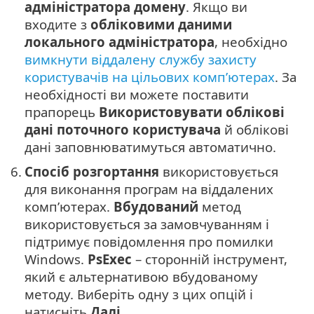
адміністратора домену
. Якщо ви
входите з
обліковими даними
локального адміністратора
, необхідно
вимкнути віддалену службу захисту
користувачів на цільових комп’ютерах
. За
необхідності ви можете поставити
прапорець
Використовувати облікові
дані поточного користувача
й облікові
дані заповнюватимуться автоматично.
6.
Спосіб розгортання
використовується
для виконання програм на віддалених
комп’ютерах.
Вбудований
метод
використовується за замовчуванням і
підтримує повідомлення про помилки
Windows.
PsExec
– сторонній інструмент,
який є альтернативою вбудованому
методу. Виберіть одну з цих опцій і
натисніть
Далі
.