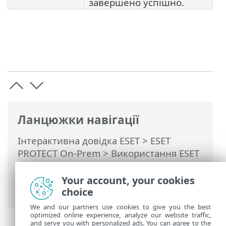
завершено успішно.
Ланцюжки навігації
Інтерактивна довідка ESET
>
ESET
PROTECT On-Prem
>
Використання ESET
PROTECT On-Prem
>
ESET PROTECT On-
Prem Головне меню
>
Завдання
>
Your account, your cookies
Огляд завдань
> Піктограма статусу
choice
We and our partners use cookies to give you the best
optimized online experience, analyze our website traffic,
and serve you with personalized ads. You can agree to the