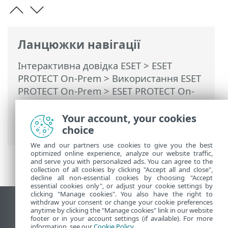
Ланцюжки навігації
Інтерактивна довідка ESET
>
ESET
PROTECT On-Prem
>
Використання ESET
PROTECT On-Prem
>
ESET PROTECT On-
Prem Головне меню
>
Завдання
>
Завдання клієнта
> Сканувати на
Your account, your cookies
вимогу
choice
We and our partners use cookies to give you the best
optimized online experience, analyze our website traffic,
and serve you with personalized ads. You can agree to the
collection of all cookies by clicking "Accept all and close",
decline all non-essential cookies by choosing "Accept
essential cookies only", or adjust your cookie settings by
clicking "Manage cookies". You also have the right to
withdraw your consent or change your cookie preferences
Переглянути повну версію
anytime by clicking the "Manage cookies" link in our website
footer or in your account settings (if available). For more
End of Life
information, see our
Cookie Policy
.