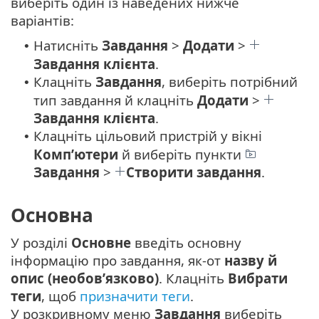
виберіть один із наведених нижче
варіантів:
Натисніть
Завдання
>
Додати
>
•
Завдання клієнта
.
Клацніть
Завдання
, виберіть потрібний
•
тип завдання й клацніть
Додати
>
Завдання клієнта
.
Клацніть цільовий пристрій у вікні
•
Комп’ютери
й виберіть пункти
Завдання
>
Створити завдання
.
Основна
У розділі
Основне
введіть основну
інформацію про завдання, як-от
назву й
опис (необов’язково)
. Клацніть
Вибрати
теги
, щоб
призначити теги
.
У розкривному меню
Завдання
виберіть