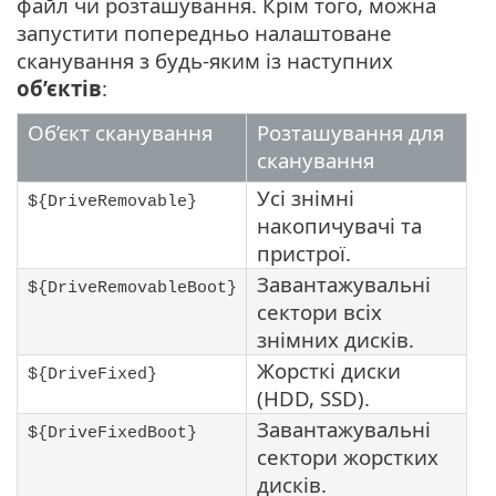
файл чи розташування. Крім того, можна
запустити попередньо налаштоване
сканування з будь-яким із наступних
об’єктів
:
Об’єкт сканування
Розташування для
сканування
Усі знімні
${DriveRemovable}
накопичувачі та
пристрої.
Завантажувальні
${DriveRemovableBoot}
сектори всіх
знімних дисків.
Жорсткі диски
${DriveFixed}
(HDD, SSD).
Завантажувальні
${DriveFixedBoot}
сектори жорстких
дисків.