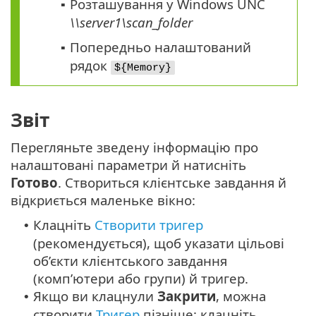
Розташування у Windows UNC
▪
\\server1\scan_folder
Попередньо налаштований
▪
рядок
${Memory}
Звіт
Перегляньте зведену інформацію про
налаштовані параметри й натисніть
Готово
. Створиться клієнтське завдання й
відкриється маленьке вікно:
Клацніть
Створити тригер
•
(рекомендується), щоб указати цільові
об’єкти клієнтського завдання
(комп’ютери або групи) й тригер.
Якщо ви клацнули
Закрити
, можна
•
створити
Тригер
пізніше: клацніть