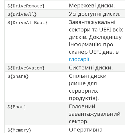
Мережеві диски.
${DriveRemote}
Усі доступні диски.
${DriveAll}
Завантажувальні
${DriveAllBoot}
сектори та UEFI всіх
дисків. Докладнішу
інформацію про
сканер UEFI див. в
глосарії
.
Системні диски.
${DriveSystem}
Спільні диски
${Share}
(лише для
серверних
продуктів).
Головний
${Boot}
завантажувальний
сектор.
Оперативна
${Memory}