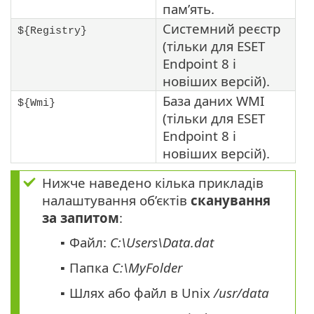
пам’ять.
Системний реєстр
${Registry}
(тільки для ESET
Endpoint 8 і
новіших версій).
База даних WMI
${Wmi}
(тільки для ESET
Endpoint 8 і
новіших версій).
Нижче наведено кілька прикладів
налаштування об’єктів
сканування
за запитом
:
Файл:
C:\Users\Data.dat
▪
Папка
C:\MyFolder
▪
Шлях або файл в Unix
/usr/data
▪