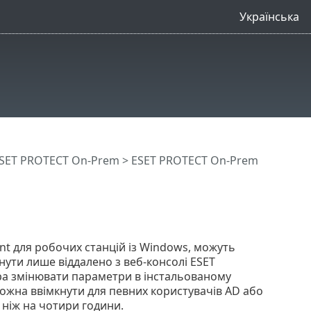
Українська
SET PROTECT On-Prem
>
ESET PROTECT On-Prem
nt для робочих станцій із Windows, можуть
ти лише віддалено з веб-консолі ESET
ера змінювати параметри в інстальованому
можна ввімкнути для певних користувачів AD або
 ніж на чотири години.