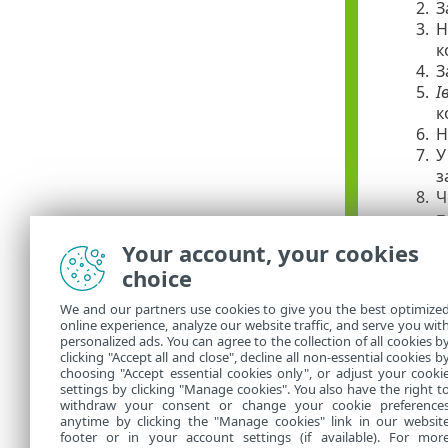
2.
З
3.
Н
к
4.
З
5.
І
к
6.
Н
7.
У
з
8.
Ч
п
9.
П
Your account, your cookies
10.
З
choice
11.
Я
12.
У
We and our partners use cookies to give you the best optimize
13.
Н
online experience, analyze our website traffic, and serve you wit
personalized ads. You can agree to the collection of all cookies b
14.
Щ
clicking "Accept all and close", decline all non-essential cookies b
choosing "Accept essential cookies only", or adjust your cooki
settings by clicking "Manage cookies". You also have the right t
withdraw your consent or change your cookie preference
anytime by clicking the "Manage cookies" link in our websit
footer or in your account settings (if available). For mor