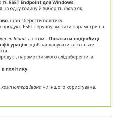
ріть
ESET Endpoint для Windows
.
я на одну годину й виберіть
Івана
як
ово
, щоб зберегти політику.
 продукті ESET і вручну змінити параметри на
’ютер Івана
, а потім –
Показати подробиці
.
онфігурацію
, щоб запланувати клієнтське
нта.
продукт, параметри якого слід зберегти, а
 в політику
.
о
комп’ютера Івана
чи іншого користувача.
.