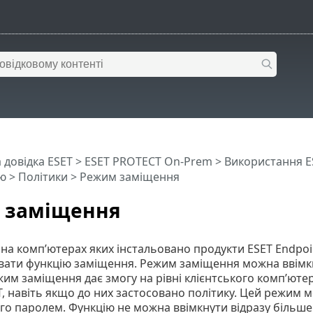
 довідка ESET
>
ESET PROTECT On-Prem
>
Використання E
ю
>
Політики
> Режим заміщення
 заміщення
 на комп’ютерах яких інстальовано продукти ESET Endpoi
ати функцію заміщення. Режим заміщення можна ввімкну
им заміщення дає змогу на рівні клієнтського комп’ют
T, навіть якщо до них застосовано політику. Цей режим 
го паролем. Функцію не можна ввімкнути відразу більше