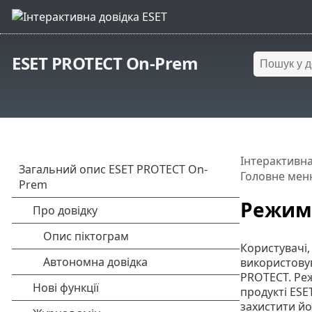
ESET PROTECT On-Prem
Інтерактивна
Головне мен
Режим
Користувачі,
використовув
PROTECT. Реж
продукті ESE
захистити йо