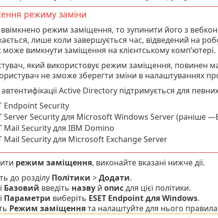
ення режиму заміни
ввімкнено режим заміщення, то зупинити його з вебкон
ається, лише коли завершується час, відведений на роб
 може вимкнути заміщення на клієнтському комп’ютері.
тувач, який використовує режим заміщення, повинен ма
користувач не зможе зберегти зміни в налаштуваннях про
 автентифікації Active Directory підтримується для певни
 Endpoint Security
 Server Security для Microsoft Windows Server (раніше —E
 Mail Security для IBM Domino
 Mail Security для Microsoft Exchange Server
вити
режим заміщення
, виконайте вказані нижче дії.
ть до розділу
Політики
>
Додати
.
і
Базовий
введіть
назву
й
опис
для цієї політики.
і
Параметри
виберіть
ESET Endpoint для Windows
.
іть
Режим заміщення
та налаштуйте для нього правила