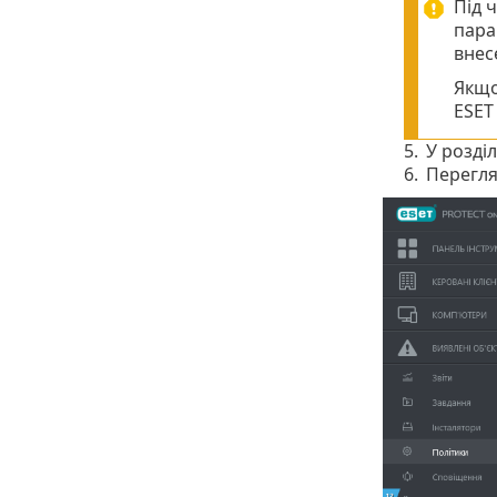
Під 
пар
внес
Якщо
ESET
5.
У розділ
6.
Перегля