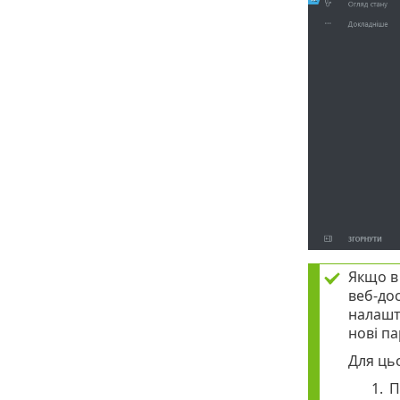
Якщо 
веб-до
налашт
нові па
Для цьо
1.
П