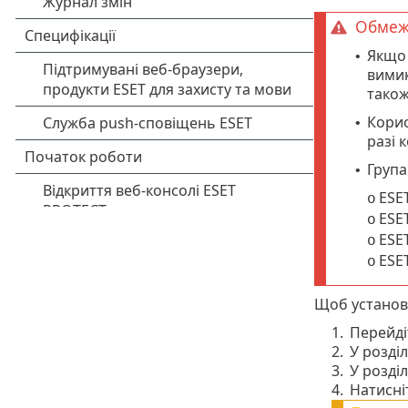
Обмеж
Якщо 
•
вимик
також
Корис
•
разі 
Група
•
ESET
o
ESET
o
ESET
o
ESET
o
Щоб устано
1.
Перейді
2.
У розділ
3.
У розділ
4.
Натисн