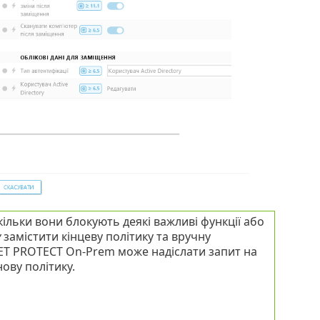
льки вони блокують деякі важливі функції або
у
замістити кінцеву політику та вручну
SET PROTECT On-Prem може надіслати запит на
ову політику.