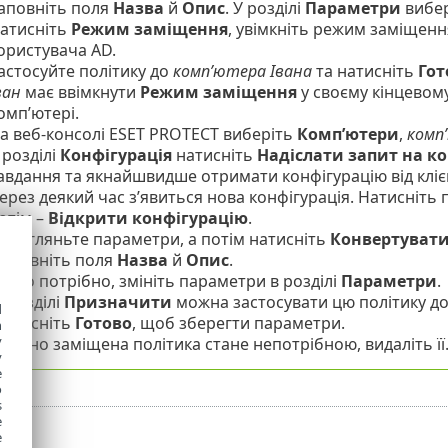
аповніть поля
Назва
й
Опис
. У розділі
Параметри
вибе
атисніть
Режим заміщення
, увімкніть режим заміщенн
ористувача AD.
астосуйте політику до
комп’ютера Івана
та натисніть
Гот
ван
має ввімкнути
Режим заміщення
у своєму кінцевому
омп’ютері.
а веб-консолі ESET PROTECT виберіть
Комп’ютери
,
комп
 розділі
Конфігурація
натисніть
Надіслати запит на к
авдання та якнайшвидше отримати конфігурацію від кліє
ерез деякий час з’явиться нова конфігурація. Натисніть 
отім –
Відкрити конфігурацію
.
ерегляньте параметри, а потім натисніть
Конвертувати
аповніть поля
Назва
й
Опис
.
кщо потрібно, змініть параметри в розділі
Параметри
.
 розділі
Призначити
можна застосувати цю політику д
d
атисніть
Готово
, щоб зберегти параметри.
h
y
ойно заміщена політика стане непотрібною, видаліть її
y
e
o
s
e
e