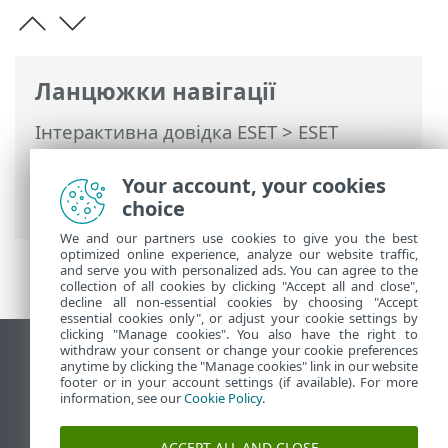
Ланцюжки навігації
Інтерактивна довідка ESET
>
ESET
PROTECT On-Prem
>
Початок роботи
>
ESET PROTECTВеб-консоль
>
Your account, your cookies
Демонстрація ESET PROTECT On-Prem
choice
We and our partners use cookies to give you the best
optimized online experience, analyze our website traffic,
and serve you with personalized ads. You can agree to the
collection of all cookies by clicking "Accept all and close",
decline all non-essential cookies by choosing "Accept
essential cookies only", or adjust your cookie settings by
clicking "Manage cookies". You also have the right to
withdraw your consent or change your cookie preferences
Переглянути повну версію
anytime by clicking the "Manage cookies" link in our website
footer or in your account settings (if available). For more
End of Life
information, see our
Cookie Policy
.
База знань ESET
Форум ESET
ACCEPT ALL AND CLOSE