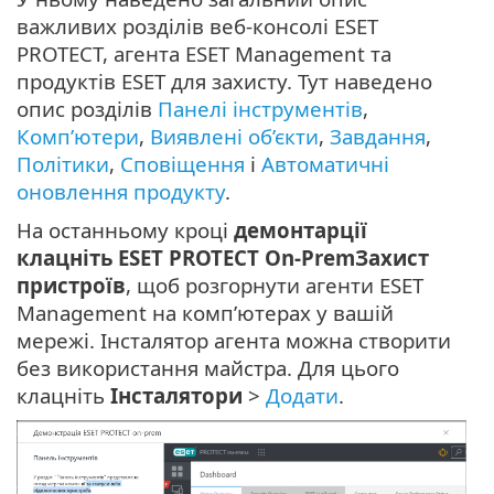
важливих розділів веб-консолі ESET
PROTECT, агента ESET Management та
продуктів ESET для захисту. Тут наведено
опис розділів
Панелі інструментів
,
Комп’ютери
,
Виявлені об’єкти
,
Завдання
,
Політики
,
Сповіщення
і
Автоматичні
оновлення продукту
.
На останньому кроці
демонтарції
клацніть ESET PROTECT On-PremЗахист
пристроїв
, щоб розгорнути агенти ESET
Management на комп’ютерах у вашій
мережі. Інсталятор агента можна створити
без використання майстра. Для цього
клацніть
Інсталятори
>
Додати
.