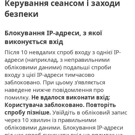
Керування сеансом і заходи
безпеки
Блокування IP-адреси, з якої
виконується вхід
Після 10 невдалих спроб входу з однієї IP-
адреси (наприклад, з неправильними
обліковими даними) подальші спроби
входу з цієї IP-адреси тимчасово
заблоковано. При цьому з’являється
наведене нижче повідомлення про
помилку.
Не вдалося виконати вхід:
Користувача заблоковано. Повторіть
спробу пізніше.
Увійдіть в обліковий запис
через 10 хвилин із правильними
обліковими даними. Блокування IP-адреси
під час спроб виконати вхід не впливає на