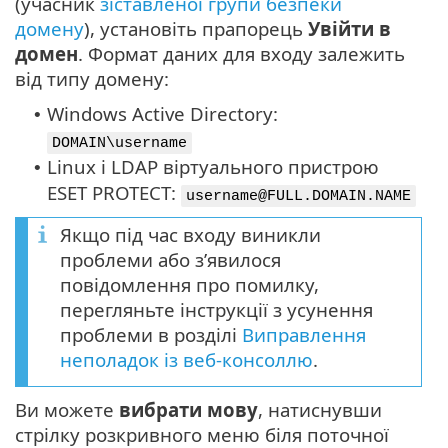
(учасник
зіставленої групи безпеки
домену
), установіть прапорець
Увійти в
домен
. Формат даних для входу залежить
від типу домену:
Windows Active Directory:
•
DOMAIN\username
Linux і LDAP віртуального пристрою
•
ESET PROTECT:
username@FULL.DOMAIN.NAME
Якщо під час входу виникли
проблеми або з’явилося
повідомлення про помилку,
перегляньте інструкції з усунення
проблеми в розділі
Виправлення
неполадок із веб-консоллю
.
Ви можете
вибрати мову
, натиснувши
стрілку розкривного меню біля поточної