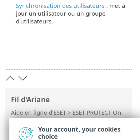
Synchronisation des utilisateurs
: met à
jour un utilisateur ou un groupe
d'utilisateurs.
Fil d'Ariane
Aide en ligne d'ESET
>
ESET PROTECT On-
Prem
>
Utilisation de ESET PROTECT On-
Prem
>
ESET PROTECT On-Prem Menu
Your account, your cookies
principal
> Tâches
choice