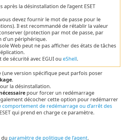
 après la désinstallation de l’agent ESET
vous devez fournir le mot de passe pour le
tions).
Il est recommandé de rétablir la valeur
conserver (protection par mot de passe, par
n d'un périphérique.
nsole Web peut ne pas afficher des états de tâches
réplication.
it de sécurité avec EGUI ou
eShell
.
 (une version spécifique peut parfois poser
ckage
.
ur la désinstallation.
nécessaire
pour forcer un redémarrage
z également décocher cette option pour redémarrer
le comportement de redémarrage ou d’arrêt des
é ESET qui prend en charge ce paramètre.
e du
paramètre de politique de l’agent
.