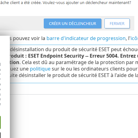
, vous pouvez voir la
barre d'indicateur de progression
, l'
icô
e de désinstallation du produit de sécurité ESET peut échou
e :
Produit : ESET Endpoint Security -- Erreur 5004. Entre
allation
. Cela est dû au paramétrage de la protection par m
d
ppliquez une
politique
sur le ou les ordinateurs clients pou
h
y
nsuite désinstaller le produit de sécurité ESET à l'aide de la
y
e
o
s
e
e