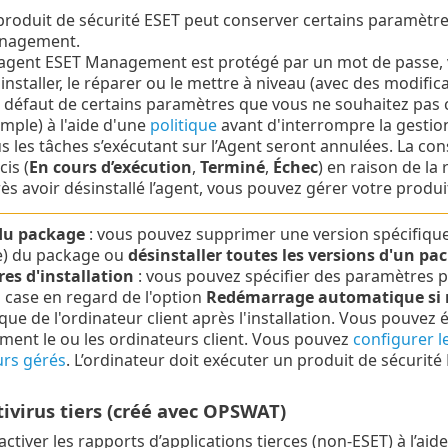
produit de sécurité ESET peut conserver certains paramètres
nagement.
l’agent ESET Management est protégé par un mot de passe, 
installer, le réparer ou le mettre à niveau (avec des modifica
 défaut de certains paramètres que vous ne souhaitez pas 
mple) à l'aide d'une
politique
avant d'interrompre la gestio
s les tâches s’exécutant sur l’Agent seront annulées. La co
cis (
En cours d’exécution
,
Terminé
,
Échec
) en raison de la 
ès avoir désinstallé l’agent, vous pouvez gérer votre produ
du package
: vous pouvez supprimer une version spécifique
) du package ou
désinstaller toutes les versions d'un pa
es d'installation
: vous pouvez spécifier des paramètres po
 case en regard de l'option
Redémarrage automatique si 
ue de l'ordinateur client après l'installation. Vous pouve
ent le ou les ordinateurs client. Vous pouvez
configurer 
urs gérés
. L’ordinateur doit exécuter un produit de sécurit
tivirus tiers (créé avec OPSWAT)
ctiver les rapports d’applications tierces (non-ESET) à l’aid