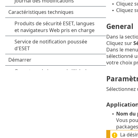
Cliquez 
•
Cliquez s
•
General
Dans la secti
Cliquez sur
Sé
Dans le menu
sélectionné u
votre choix p
Paramèt
Sélectionnez
Application
Nom du 
•
Vous pouv
packages 
La dési