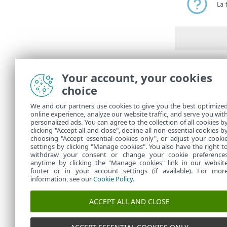
Dans
Tâches
Your account, your cookies
La tâch
choice
exempl
désinst
We and our partners use cookies to give you the best optimize
ESET. A
online experience, analyze our website traffic, and serve you wit
personalized ads. You can agree to the collection of all cookies b
pouvez e
clicking "Accept all and close", decline all non-essential cookies b
choosing "Accept essential cookies only", or adjust your cooki
settings by clicking "Manage cookies". You also have the right t
withdraw your consent or change your cookie preference
anytime by clicking the "Manage cookies" link in our websit
footer or in your account settings (if available). For mor
information, see our
Cookie Policy
.
ACCEPT ALL AND CLOSE