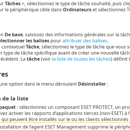
sur
Tâches
>, sélectionnez le type de tâche souhaité, puis cl
ur le périphérique cible dans
Ordinateurs
et sélectionnez
on
De base
, saisissez des informations générales sur la tâch
lectionner les balises
pour
attribuer des balises
.
 contextuel
Tâche
, sélectionnez le type de tâche que vous s
n type de tâche spécifique avant de créer une nouvelle tâch
récédent. La
tâche
(voir
la liste de toutes les tâches
) défini
res
 une option dans le menu déroulant
Désinstaller
:
 de la liste
paquet
: sélectionnez un composant ESET PROTECT, un produi
ez activer les rapports d’applications tierces (non-ESET) à 
qui peuvent être installés sur le ou les clients sélectionnés 
nstallation de l’agent ESET Management supprime le périp