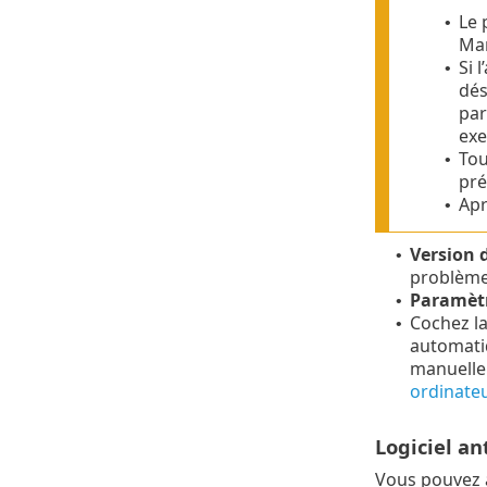
Le 
•
Ma
Si 
•
dés
par
exe
Tou
•
pré
Apr
•
Version 
•
problème
Paramètr
•
Cochez la
•
automatiq
manuellem
ordinate
Logiciel an
Vous pouvez a