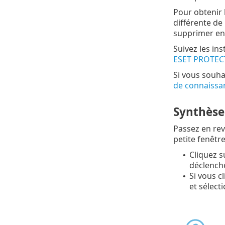
Pour obtenir 
différente de 
supprimer ent
Suivez les ins
ESET PROTEC
Si vous souha
de connaissa
Synthèse
Passez en rev
petite fenêtre
Cliquez 
•
déclenche
Si vous c
•
et sélect