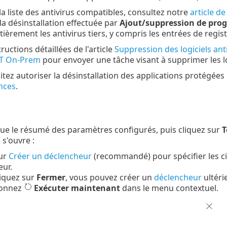
la liste des antivirus compatibles, consultez notre
article d
la désinstallation effectuée par
Ajout/suppression de pr
ièrement les antivirus tiers, y compris les entrées de regist
tructions détaillées de l'article
Suppression des logiciels antiv
T On-Prem
pour envoyer une tâche visant à supprimer les log
itez autoriser la désinstallation des applications protégée
nces
.
ue le résumé des paramètres configurés, puis cliquez sur
T
 s'ouvre :
sur
Créer un déclencheur
(recommandé) pour spécifier les cib
ur.
liquez sur
Fermer
, vous pouvez créer un
déclencheur
ultéri
ionnez
Exécuter maintenant
dans le menu contextuel.