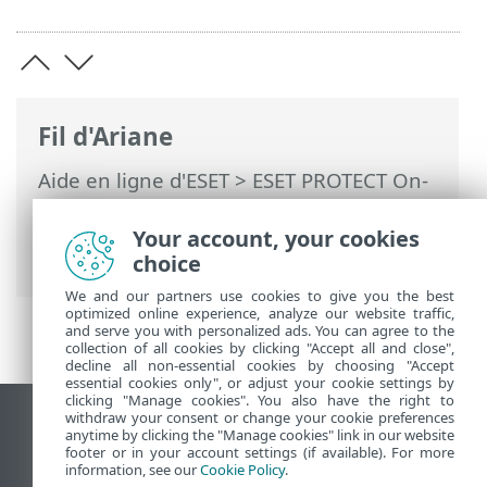
Fil d'Ariane
Aide en ligne d'ESET
>
ESET PROTECT On-
Prem
>
Utilisation de ESET PROTECT On-
Prem
>
ESET PROTECT On-Prem Menu
Your account, your cookies
principal
>
Tâches
> Tâches client
choice
We and our partners use cookies to give you the best
optimized online experience, analyze our website traffic,
and serve you with personalized ads. You can agree to the
collection of all cookies by clicking "Accept all and close",
decline all non-essential cookies by choosing "Accept
essential cookies only", or adjust your cookie settings by
clicking "Manage cookies". You also have the right to
withdraw your consent or change your cookie preferences
Afficher le site pour ordinateur de bureau
anytime by clicking the "Manage cookies" link in our website
footer or in your account settings (if available). For more
End of Life
information, see our
Cookie Policy
.
Base de connaissances ESET