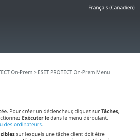
Français (Canadien)
OTECT On-Prem
>
ESET PROTECT On-Prem Menu
tée. Pour créer un déclencheur, cliquez sur
Tâches
,
lectionnez
Exécuter le
dans le menu déroulant.
ou des ordinateurs
.
s
cibles
sur lesquels une tâche client doit être