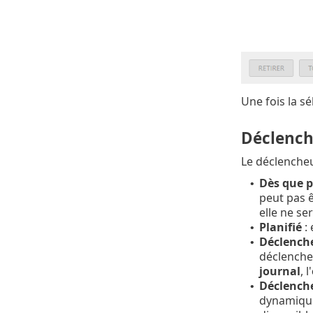
Une fois la sé
Déclench
Le déclencheu
Dès que p
•
peut pas ê
elle ne se
Planifié
: 
•
Déclenche
•
déclencheu
journal
, l'
Déclenche
•
dynamique 