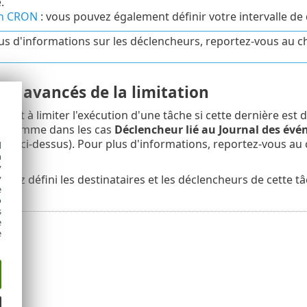
.
on CRON
: vous pouvez également définir votre intervalle d
us d'informations sur les déclencheurs, reportez-vous au c
es avancés de la limitation
n sert à limiter l'exécution d'une tâche si cette dernière e
, comme dans les cas
Déclencheur lié au Journal des év
voir ci-dessus). Pour plus d'informations, reportez-vous au
d
h
y
avez défini les destinataires et les déclencheurs de cette tâ
y
e
o
s
e
e