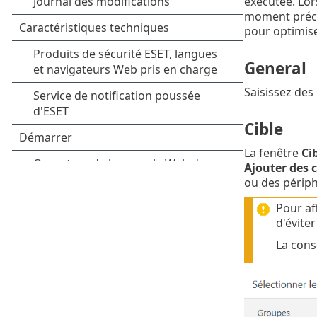
exécutée. Lor
moment préci
pour optimise
General
Saisissez des
Cible
La fenêtre
Ci
Ajouter des c
ou des périph
Pour af
d'évite
La cons