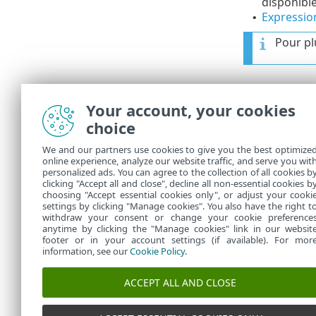
disponible
Expressi
•
Pour pl
Paramètr
Your account, your cookies
une limitatio
choice
fréquemment
dynamique
(
We and our partners use cookies to give you the best optimize
online experience, analyze our website traffic, and serve you wit
passante
.
personalized ads. You can agree to the collection of all cookies b
Lorsque vous 
clicking "Accept all and close", decline all non-essential cookies b
choosing "Accept essential cookies only", or adjust your cooki
settings by clicking "Manage cookies". You also have the right t
withdraw your consent or change your cookie preference
anytime by clicking the "Manage cookies" link in our websit
footer or in your account settings (if available). For mor
information, see our
Cookie Policy
.
ACCEPT ALL AND CLOSE