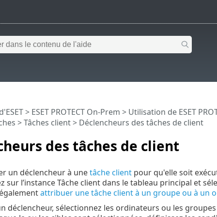
 d'ESET
>
ESET PROTECT On-Prem
>
Utilisation de ESET PR
ches
>
Tâches client
> Déclencheurs des tâches de client
heurs des tâches de client
buer un déclencheur à une
tâche client
pour qu'elle soit exécu
z sur l’instance Tâche client dans le tableau principal et sé
 également
attribuer une tâche client à un groupe ou à un 
un déclencheur, sélectionnez les ordinateurs ou les groupe