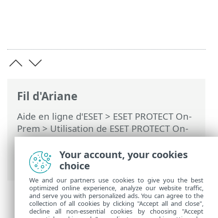
Fil d'Ariane
Aide en ligne d'ESET
>
ESET PROTECT On-
Prem
>
Utilisation de ESET PROTECT On-
Prem
>
ESET PROTECT On-Prem Menu
principal
>
Tâches
> Paramètres avancés
Your account, your cookies
de la limitation
choice
We and our partners use cookies to give you the best
optimized online experience, analyze our website traffic,
and serve you with personalized ads. You can agree to the
collection of all cookies by clicking "Accept all and close",
decline all non-essential cookies by choosing "Accept