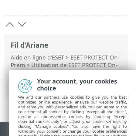
Fil d'Ariane
Aide en ligne d'ESET
>
ESET PROTECT On-
Prem
>
Utilisation de ESET PROTECT On-
Prem
>
ESET PROTECT On-Prem Menu
principal
>
Tâches
>
Aperçu des tâches
>
Your account, your cookies
Détails de la tâche
choice
We and our partners use cookies to give you the best
optimized online experience, analyze our website traffic,
and serve you with personalized ads. You can agree to the
collection of all cookies by clicking "Accept all and close",
decline all non-essential cookies by choosing "Accept
essential cookies only", or adjust your cookie settings by
clicking "Manage cookies". You also have the right to
withdraw your consent or change your cookie preferences
Afficher le site pour ordinateur de bureau