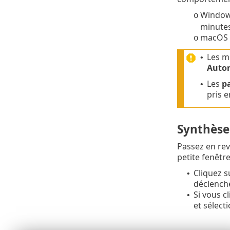
Windows
o
minutes
macOS r
o
Les m
•
Autor
Les
p
•
pris e
Synthèse
Passez en rev
petite fenêtre
Cliquez 
•
déclenche
Si vous c
•
et sélect