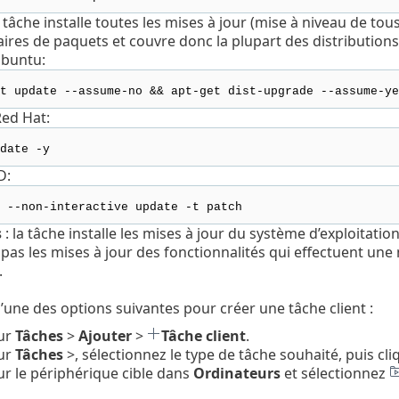
a tâche installe toutes les mises à jour (mise à niveau de tous l
ires de paquets et couvre donc la plupart des distributions
buntu:
t update --assume-no && apt-get dist-upgrade --assume-ye
ed Hat:
date -y
D:
 --non-interactive update -t patch
s
: la tâche installe les mises à jour du système d’exploitati
e pas les mises à jour des fonctionnalités qui effectuent un
.
l’une des options suivantes pour créer une tâche client :
sur
Tâches
>
Ajouter
>
Tâche client
.
sur
Tâches
>, sélectionnez le type de tâche souhaité, puis cl
ur le périphérique cible dans
Ordinateurs
et sélectionnez