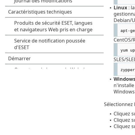
Linux
: l
•
gestionna
Debian/U
apt-ge
CentOS/R
yum up
SLES/SLE
zypper
Window
•
n'install
Windows
Sélectionnez 
Cliquez 
•
Cliquez 
•
Cliquez s
•