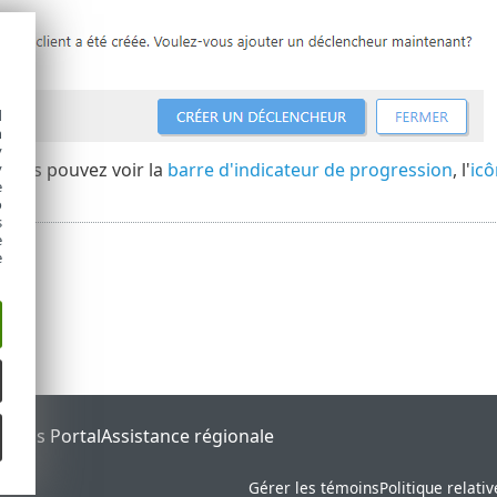
d
h
y
, vous pouvez voir la
barre d'indicateur de progression
, l'
icô
y
e
o
s
e
e
tatus Portal
Assistance régionale
Gérer les témoins
Politique relati