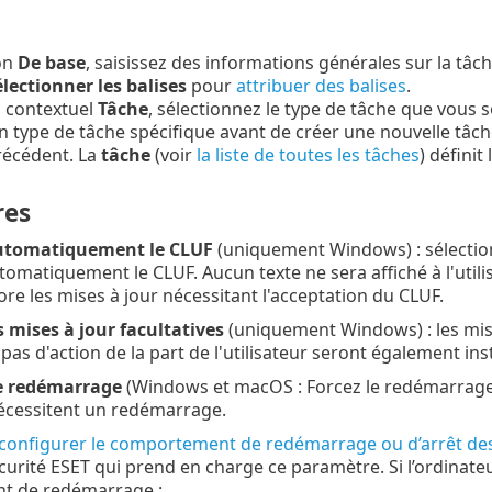
on
De base
, saisissez des informations générales sur la tâch
lectionner les balises
pour
attribuer des balises
.
 contextuel
Tâche
, sélectionnez le type de tâche que vous s
n type de tâche spécifique avant de créer une nouvelle tâch
récédent. La
tâche
(voir
la liste de toutes les tâches
) défini
res
utomatiquement le CLUF
(uniquement Windows) : sélection
omatiquement le CLUF. Aucun texte ne sera affiché à l'utilis
ore les mises à jour nécessitant l'acceptation du CLUF.
es mises à jour facultatives
(uniquement Windows) : les mis
pas d'action de la part de l'utilisateur seront également inst
le redémarrage
(Windows et macOS : Forcez le redémarrage de
nécessitent un redémarrage.
configurer le comportement de redémarrage ou d’arrêt des
curité ESET qui prend en charge ce paramètre. Si l’ordinate
t de redémarrage :