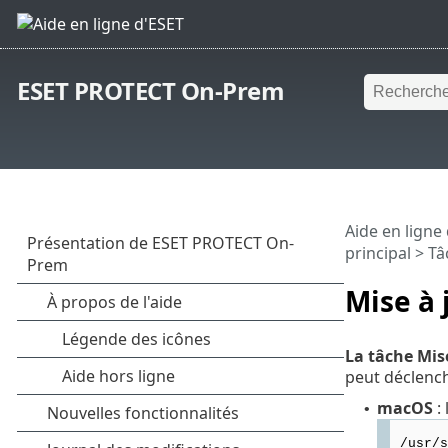
ESET PROTECT On-Prem
Aide en ligne
principal
>
Tâ
Mise à 
La tâche Mis
peut déclench
macOS
: 
•
/usr/s