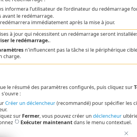
 informera l’utilisateur de l’ordinateur du redémarrage for
 avant le redémarrage.
edémarrera immédiatement après la mise à jour.
ises à jour qui nécessitent un redémarrage seront installée
iser le redémarrage.
.
aramètres
n'influencent pas la tâche si le périphérique cib
n charge.
ue le résumé des paramètres configurés, puis cliquez sur
T
 s'ouvre :
sur
Créer un déclencheur
(recommandé) pour spécifier les cib
ur.
liquez sur
Fermer
, vous pouvez créer un
déclencheur
ultéri
ionnez
Exécuter maintenant
dans le menu contextuel.