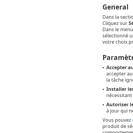
General
Dans la secti
Cliquez sur
Sé
Dans le menu
sélectionné u
votre choix p
Paramèt
Accepter a
•
accepter aut
la tâche ign
Installer l
•
nécessitant 
Autoriser 
•
à jour qui 
Vous pouvez
produit de sé
comportemen