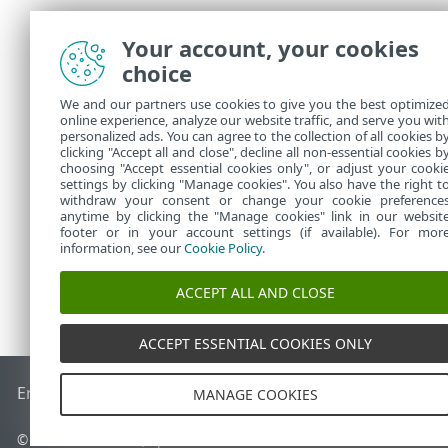
Your account, your cookies
choice
We and our partners use cookies to give you the best optimize
online experience, analyze our website traffic, and serve you wit
personalized ads. You can agree to the collection of all cookies b
Dans
Tâches
clicking "Accept all and close", decline all non-essential cookies b
choosing "Accept essential cookies only", or adjust your cooki
settings by clicking "Manage cookies". You also have the right t
withdraw your consent or change your cookie preference
anytime by clicking the "Manage cookies" link in our websit
footer or in your account settings (if available). For mor
information, see our
Cookie Policy
.
ACCEPT ALL AND CLOSE
ACCEPT ESSENTIAL COOKIES ONLY
End of Life
Base de connaissances ESET
Forum ESET
ESET S
MANAGE COOKIES
© 1992 - 2026 ESET, spol. s r.o. - Tous droits réservés.