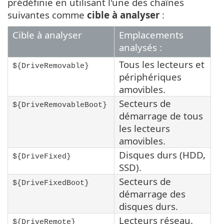
prédéfinie en utilisant l'une des chaînes
suivantes comme
cible à analyser
:
Cible à analyser
Emplacements
analysés :
Tous les lecteurs et
${DriveRemovable}
périphériques
amovibles.
Secteurs de
${DriveRemovableBoot}
démarrage de tous
les lecteurs
amovibles.
Disques durs (HDD,
${DriveFixed}
SSD).
Secteurs de
${DriveFixedBoot}
démarrage des
disques durs.
Lecteurs réseau.
${DriveRemote}