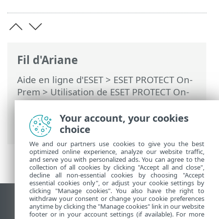
Fil d'Ariane
Aide en ligne d'ESET
>
ESET PROTECT On-
Prem
>
Utilisation de ESET PROTECT On-
Prem
>
ESET PROTECT On-Prem Menu
principal
>
Tâches
>
Tâches client
>
Your account, your cookies
Analyse à la demande
choice
We and our partners use cookies to give you the best
optimized online experience, analyze our website traffic,
and serve you with personalized ads. You can agree to the
collection of all cookies by clicking "Accept all and close",
decline all non-essential cookies by choosing "Accept
essential cookies only", or adjust your cookie settings by
clicking "Manage cookies". You also have the right to
withdraw your consent or change your cookie preferences
Afficher le site pour ordinateur de bureau
anytime by clicking the "Manage cookies" link in our website
footer or in your account settings (if available). For more
End of Life