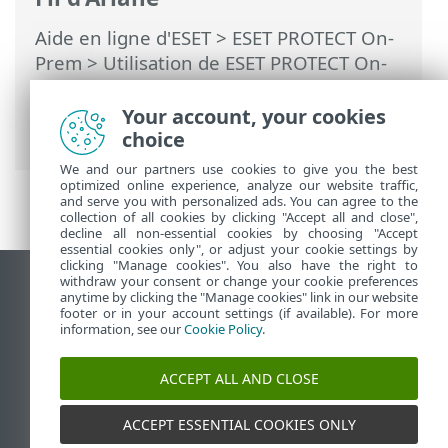
Aide en ligne d'ESET
>
ESET PROTECT On-
Prem
>
Utilisation de ESET PROTECT On-
Prem
>
ESET PROTECT On-Prem Menu
principal
>
Tâches
>
Tâches client
>
Your account, your cookies
Installer un logiciel
choice
We and our partners use cookies to give you the best
optimized online experience, analyze our website traffic,
and serve you with personalized ads. You can agree to the
collection of all cookies by clicking "Accept all and close",
decline all non-essential cookies by choosing "Accept
essential cookies only", or adjust your cookie settings by
clicking "Manage cookies". You also have the right to
withdraw your consent or change your cookie preferences
Afficher le site pour ordinateur de bureau
anytime by clicking the "Manage cookies" link in our website
footer or in your account settings (if available). For more
End of Life
information, see our
Cookie Policy
.
Base de connaissances ESET
Forum ESET
ACCEPT ALL AND CLOSE
ESET Status Portal
Assistance régionale
ACCEPT ESSENTIAL COOKIES ONLY