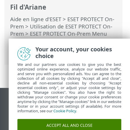
Fil d'Ariane
Aide en ligne d'ESET
>
ESET PROTECT On-
Prem
>
Utilisation de ESET PROTECT On-
Prem
>
ESET PROTECT On-Prem Menu
principal
>
Tâches
>
Tâches client
> Mise
à niveau des composants de ESET
Your account, your cookies
PROTECT
choice
We and our partners use cookies to give you the best
optimized online experience, analyze our website traffic,
and serve you with personalized ads. You can agree to the
collection of all cookies by clicking "Accept all and close",
decline all non-essential cookies by choosing "Accept
essential cookies only", or adjust your cookie settings by
clicking "Manage cookies". You also have the right to
withdraw your consent or change your cookie preferences
Afficher le site pour ordinateur de bureau
anytime by clicking the "Manage cookies" link in our website
footer or in your account settings (if available). For more
End of Life
information, see our
Cookie Policy
.
Base de connaissances ESET
Forum ESET
ACCEPT ALL AND CLOSE
ESET Status Portal