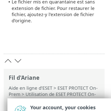
Le fichier mis en quarantaine est sans
•
extension de fichier. Pour restaurer le
fichier, ajoutez-y l'extension de fichier
d'origine.
Fil d'Ariane
Aide en ligne d'ESET
>
ESET PROTECT On-
Prem
>
Utilisation de ESET PROTECT On-
Prem
>
ESET PROTECT On-Prem Menu
principal
>
Tâches
>
Tâches client
>
Your account, your cookies