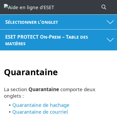
Sélectionner l'onglet
ESET PROTECT On-Prem – Table des
matières
Quarantaine
La section
Quarantaine
comporte deux
onglets :
Quarantaine de hachage
•
Quarantaine de courriel
•