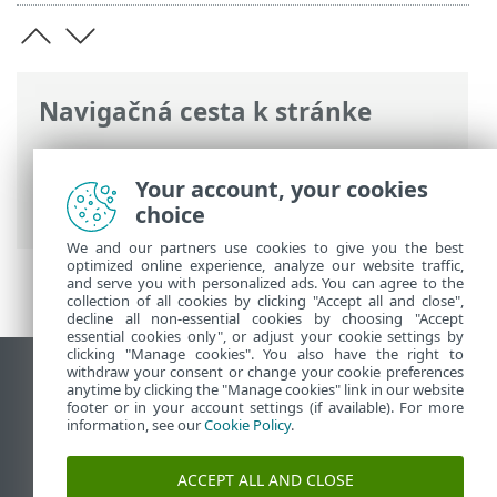
Navigačná cesta k stránke
ESET Online pomocník
>
ESET HOME
>
Práca s produktom ESET HOME
>
Your account, your cookies
Predplatné a ich správa
choice
We and our partners use cookies to give you the best
optimized online experience, analyze our website traffic,
and serve you with personalized ads. You can agree to the
collection of all cookies by clicking "Accept all and close",
decline all non-essential cookies by choosing "Accept
essential cookies only", or adjust your cookie settings by
clicking "Manage cookies". You also have the right to
withdraw your consent or change your cookie preferences
Zobraziť stránku ako na počítači
anytime by clicking the "Manage cookies" link in our website
footer or in your account settings (if available). For more
End of Life
information, see our
Cookie Policy
.
Databáza znalostí ESET
ESET Fórum
ACCEPT ALL AND CLOSE
ESET Status Portal