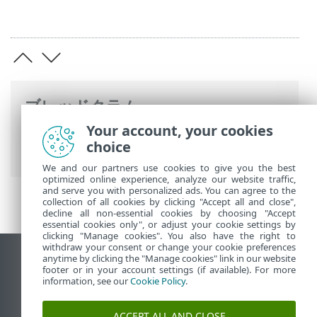
ブレッドクラム
Your account, your cookies
ESETオンラインヘルプ
>
ESET HOME
>
choice
FAQ
We and our partners use cookies to give you the best
optimized online experience, analyze our website traffic,
and serve you with personalized ads. You can agree to the
collection of all cookies by clicking "Accept all and close",
decline all non-essential cookies by choosing "Accept
essential cookies only", or adjust your cookie settings by
clicking "Manage cookies". You also have the right to
withdraw your consent or change your cookie preferences
anytime by clicking the "Manage cookies" link in our website
デスクトップサイトの表示
footer or in your account settings (if available). For more
End of Life
information, see our
Cookie Policy
.
ESETナレッジベース
ACCEPT ALL AND CLOSE