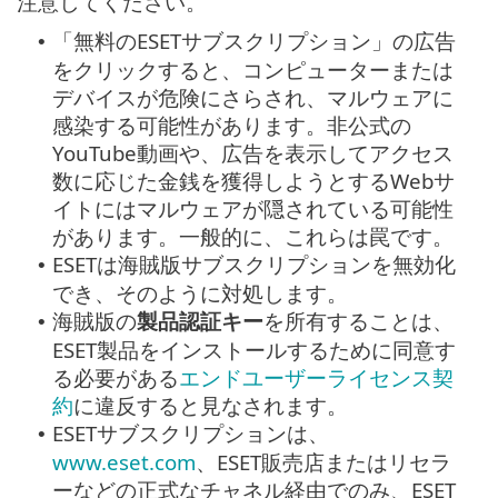
注意してください。
「無料のESETサブスクリプション」の広告
•
をクリックすると、コンピューターまたは
デバイスが危険にさらされ、マルウェアに
感染する可能性があります。非公式の
YouTube動画や、広告を表示してアクセス
数に応じた金銭を獲得しようとするWebサ
イトにはマルウェアが隠されている可能性
があります。一般的に、これらは罠です。
ESETは海賊版サブスクリプションを無効化
•
でき、そのように対処します。
海賊版の
製品認証キー
を所有することは、
•
ESET製品をインストールするために同意す
る必要がある
エンドユーザーライセンス契
約
に違反すると見なされます。
ESETサブスクリプションは、
•
www.eset.com
、ESET販売店またはリセラ
ーなどの正式なチャネル経由でのみ、ESET