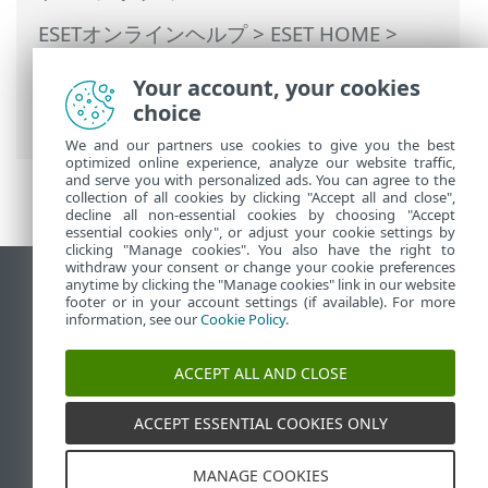
ESETオンラインヘルプ
>
ESET HOME
>
ESET HOMEでの作業
>
サブスクリプショ
Your account, your cookies
ンとサブスクリプション管理
> サブスクリ
choice
プションの更新
We and our partners use cookies to give you the best
optimized online experience, analyze our website traffic,
and serve you with personalized ads. You can agree to the
collection of all cookies by clicking "Accept all and close",
decline all non-essential cookies by choosing "Accept
essential cookies only", or adjust your cookie settings by
clicking "Manage cookies". You also have the right to
withdraw your consent or change your cookie preferences
anytime by clicking the "Manage cookies" link in our website
デスクトップサイトの表示
footer or in your account settings (if available). For more
End of Life
information, see our
Cookie Policy
.
ESETナレッジベース
ACCEPT ALL AND CLOSE
ESETフォーラム
ESET Status Portal
ACCEPT ESSENTIAL COOKIES ONLY
地域サポート
MANAGE COOKIES