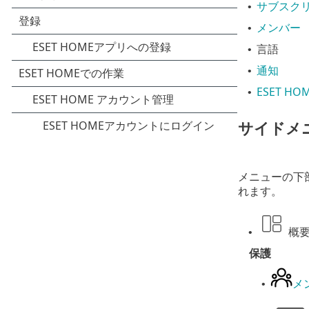
サブスク
•
メンバー
•
言語
•
通知
•
ESET H
•
サイドメ
メニューの下
れます。
概
•
保護
メ
•