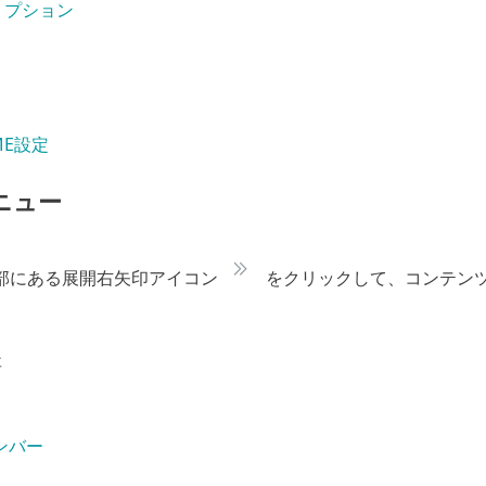
リプション
OME設定
ニュー
部にある展開右矢印アイコン
をクリックして、コンテン
要
ンバー