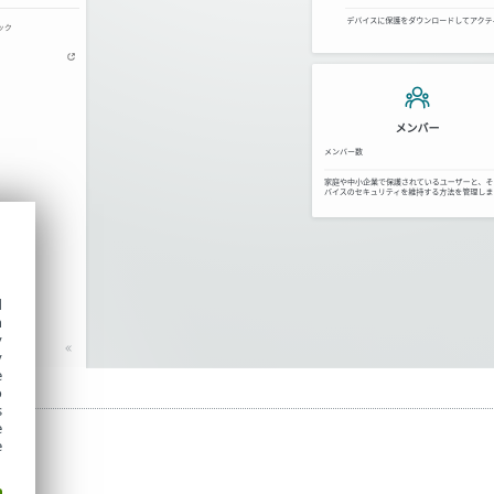
d
h
y
y
e
o
s
e
e