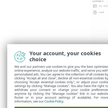
Your account, your cookies
choice
We and our partners use cookies to give you the best optimize
online experience, analyze our website traffic, and serve you wit
personalized ads. You can agree to the collection of all cookies b
clicking "Accept all and close", decline all non-essential cookies b
choosing "Accept essential cookies only", or adjust your cooki
settings by clicking "Manage cookies". You also have the right t
withdraw your consent or change your cookie preference
anytime by clicking the "Manage cookies" link in our websit
footer or in your account settings (if available). For mor
information, see our
Cookie Policy
.