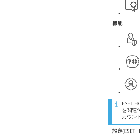
•
機能
•
•
•
ESET H
を関連
カウン
設定
(ESE