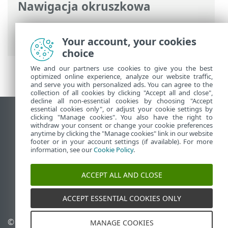
Nawigacja okruszkowa
Pomoc online ESET
>
ESET LiveGuard
Advanced
>
Często zadawane pytania
Your account, your cookies
choice
We and our partners use cookies to give you the best
optimized online experience, analyze our website traffic,
and serve you with personalized ads. You can agree to the
collection of all cookies by clicking "Accept all and close",
decline all non-essential cookies by choosing "Accept
essential cookies only", or adjust your cookie settings by
Wyświetl witrynę internetową dla
clicking "Manage cookies". You also have the right to
withdraw your consent or change your cookie preferences
komputerów
anytime by clicking the "Manage cookies" link in our website
footer or in your account settings (if available). For more
End of Life
information, see our
Cookie Policy
.
Baza wiedzy ESET
Forum ESET
ACCEPT ALL AND CLOSE
ESET Status Portal
Pomoc regionalna
ACCEPT ESSENTIAL COOKIES ONLY
© 1992 - 2026 ESET, spol. s
Zarządzaj plikami cookie
MANAGE COOKIES