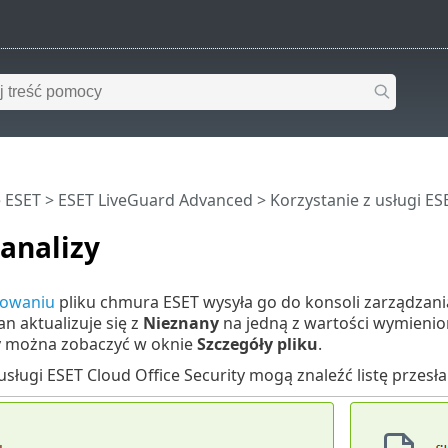
 ESET
>
ESET LiveGuard Advanced
>
Korzystanie z usługi E
analizy
zowaniu
pliku chmura ESET wysyła go do konsoli zarządzania 
an aktualizuje się z
Nieznany
na jedną z wartości wymienion
zy można zobaczyć w oknie
Szczegóły pliku
.
sługi ESET Cloud Office Security mogą znaleźć listę przesłan