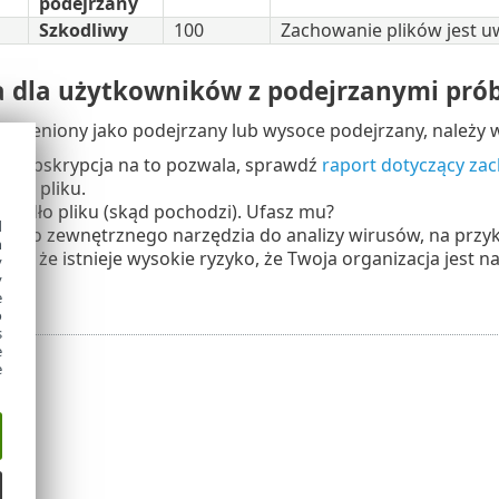
podejrzany
Szkodliwy
100
Zachowanie plików jest u
a dla użytkowników z podejrzanymi pró
stał oceniony jako podejrzany lub wysoce podejrzany, należy
ja subskrypcja na to pozwala, sprawdź
raport dotyczący za
ałań pliku.
ródło pliku (skąd pochodzi). Ufasz mu?
d
plik do zewnętrznego narzędzia do analizy wirusów, na przy
h
żasz, że istnieje wysokie ryzyko, że Twoja organizacja jest 
y
y
ne
.
e
o
s
e
e