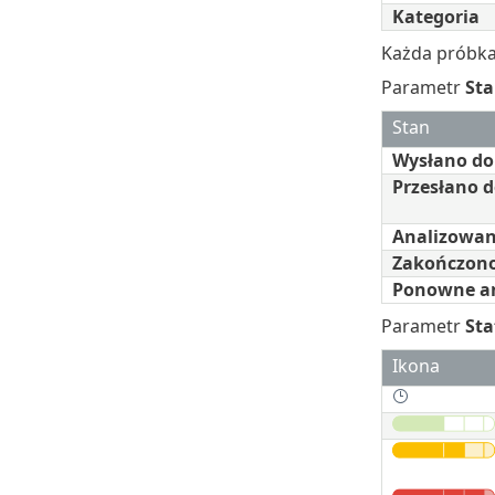
Kategoria
Każda próbka
Parametr
St
Stan
Wysłano do
Przesłano d
Analizowan
Zakończon
Ponowne a
Parametr
Sta
Ikona