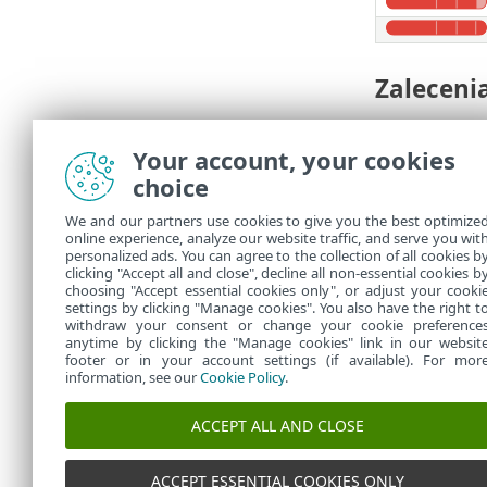
Zaleceni
Jeśli plik zo
Your account, your cookies
Jeśli Two
•
choice
temat dzi
Sprawdź ź
•
We and our partners use cookies to give you the best optimize
Prześlij 
•
online experience, analyze our website traffic, and serve you wit
Jeśli uwa
•
personalized ads. You can agree to the collection of all cookies b
clicking "Accept all and close", decline all non-essential cookies b
Podejrza
choosing "Accept essential cookies only", or adjust your cooki
settings by clicking "Manage cookies". You also have the right t
withdraw your consent or change your cookie preference
anytime by clicking the "Manage cookies" link in our websit
footer or in your account settings (if available). For mor
information, see our
Cookie Policy
.
ACCEPT ALL AND CLOSE
ACCEPT ESSENTIAL COOKIES ONLY