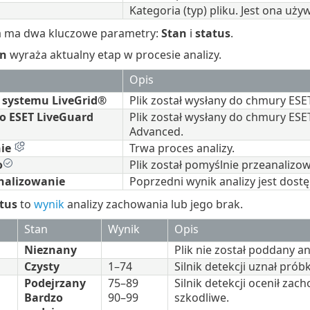
Kategoria (typ) pliku. Jest ona uż
 ma dwa kluczowe parametry:
Stan
i
status
.
an
wyraża aktualny etap w procesie analizy.
Opis
 systemu LiveGrid®
Plik został wysłany do chmury ESET,
o ESET LiveGuard
Plik został wysłany do chmury ESE
Advanced.
ie
Trwa proces analizy.
o
Plik został pomyślnie przeanalizo
nalizowanie
Poprzedni wynik analizy jest dostę
tus
to
wynik
analizy zachowania lub jego brak.
Stan
Wynik
Opis
Nieznany
Plik nie został poddany ana
Czysty
1–74
Silnik detekcji uznał prób
Podejrzany
75–89
Silnik detekcji ocenił zac
Bardzo
90–99
szkodliwe.