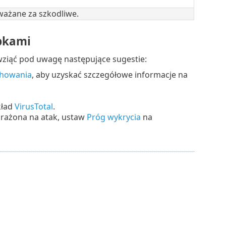
ważane za szkodliwe.
bkami
 wziąć pod uwagę następujące sugestie:
chowania
, aby uzyskać szczegółowe informacje na
kład
VirusTotal
.
narażona na atak, ustaw
Próg wykrycia
na