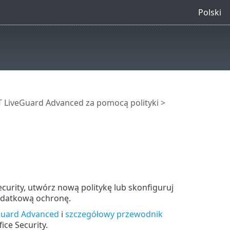
Polski
T LiveGuard Advanced za pomocą polityki
>
curity, utwórz nową politykę lub skonfiguruj
dodatkową ochronę.
Guard Advanced
i
szczegółowy przewodnik
ce Security.