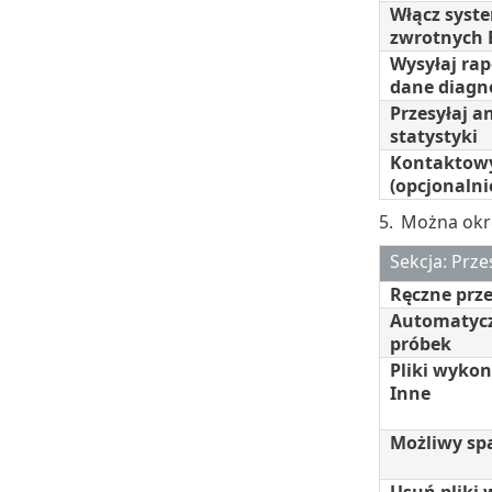
Włącz syste
zwrotnych 
Wysyłaj rap
dane diagn
Przesyłaj 
statystyki
Kontaktowy
(opcjonalni
5.
Można okre
Sekcja: Prze
Ręczne prze
Automatycz
próbek
Pliki wykon
Inne
Możliwy s