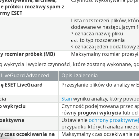
 wykonywalne, archiwa,
Czynność wykonywana po prz
ne próbki i możliwy spam z
irmy ESET
Lista rozszerzeń plików, któr
dodawane w następującym f
oznacza nazwę pliku
*
to typ rozszerzenia
ext
oznacza jeden dodatkowy zn
?
 rozmiar próbek (MB)
Maksymalny rozmiar przesył
g wykrycia i wybierz czynności, które zostaną wykonane, gd
T LiveGuard Advanced
Opis i zalecenia
gę ESET LiveGuard
Przesyłanie plików do analizy w
cia
Stan
wyniku analizy, który powo
o wykryciu
Czynność podejmowana przez apli
równy
progowi wykrycia
lub od 
roaktywna
Ustawienie
ochrony proaktywnej
przypadku których analiza nie zo
 czas oczekiwania na
Maksymalny czas oczekiwania na