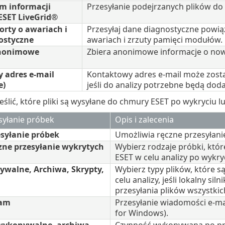
m informacji
Przesyłanie podejrzanych plików do
ESET LiveGrid®
orty o awariach i
Przesyłaj dane diagnostyczne powiąz
ostyczne
awariach i zrzuty pamięci modułów.
anonimowe
Zbiera anonimowe informacje o now
 adres e-mail
Kontaktowy adres e-mail może zosta
e)
jeśli do analizy potrzebne będą dod
ślić, które pliki są wysyłane do chmury ESET po wykryciu l
syłanie próbek
Opis i zalecenia
syłanie próbek
Umożliwia ręczne przesyłanie
ne przesyłanie wykrytych
Wybierz rodzaje próbki, któ
ESET w celu analizy po wykryc
ywalne, Archiwa, Skrypty,
Wybierz typy plików, które 
celu analizy, jeśli lokalny si
przesyłania plików wszystkic
pam
Przesyłanie wiadomości e-ma
for Windows).