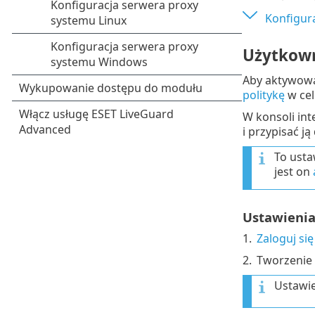
Konfigura
Użytkown
Aby aktywowa
politykę
w cel
W konsoli int
i przypisać j
To usta
jest on
Ustawienia
1.
Zaloguj si
2.
Tworzenie
Ustawie