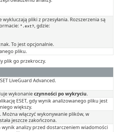
eprowadzeniu analizy.
e wykluczają pliki z przesyłania. Rozszerzenia są
ormacie:
, gdzie:
*.ext?
ak. To jest opcjonalnie.
anego pliku.
y plik go przekroczy.
 ESET LiveGuard Advanced.
duje wykonanie
czynności po wykryciu
.
kację ESET, gdy wynik analizowanego pliku jest
niego większy.
. Można włączyć wykonywanie plików, w
stała jeszcze zakończona.
 wynik analizy przed dostarczeniem wiadomości