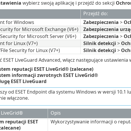
tawienia
wybierz swoją aplikację i przejdź do sekcji
Ochro
Przejdź do:
nt for Windows
Zabezpieczenia
>
Oc
curity for Microsoft Exchange (V6+)
Zabezpieczenia urz
Security for Microsoft Server (V6+)
Zabezpieczenia
>
Oc
t for Linux (V7+)
Silnik detekcji
>
Och
File Security for Linux (V7+)
Silnik detekcji
>
Och
ć ESET LiveGuard Advanced, włącz następujące ustawienia 
stem reputacji ESET LiveGrid® (zalecane)
stem informacji zwrotnych ESET LiveGrid®
ługę ESET LiveGuard
zy od ESET Endpoint dla systemu Windows w wersji 10.1 l
ie włączone.
 LiveGrid®
Opis
m reputacji ESET
Wykorzystywanie informacji o reputa
zalecane)