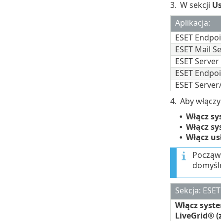
3.
W sekcji
Us
Aplikacja:
ESET Endpoi
ESET Mail Se
ESET Server 
ESET Endpoin
ESET Server/
4.
Aby włączy
Włącz sy
•
Włącz sy
•
Włącz us
•
Począws
domyśln
Sekcja: ESET
Włącz syste
LiveGrid® (