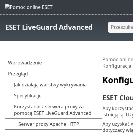
ESET LiveGuard Advanced
Pomoc online
Konfiguracja 
Konfigu
ESET Clo
Aby korzystać
istniejącą. U
Aby uzyskać w
dotyczący włą