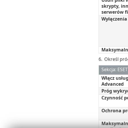
Usuń pliki
skrypty, in
serwerów f
Wyłączenia
Maksymalny
6.
Określ pró
Sekcja: ESE
Włącz usłu
Advanced
Próg wykry
Czynność p
Ochrona p
Maksymalny