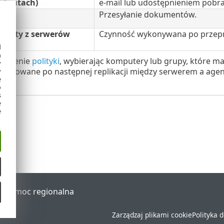
minutach)
e-mail lub udostępnieniem pobra
y
Przesyłanie dokumentów.
enty z serwerów
Czynność wykonywana po przepr
d
h
worzenie
polityki
, wybierając komputery lub grupy, które ma
y
stosowane po następnej replikacji między serwerem a agent
y
e
o
s
e
e
al
Pomoc regionalna
Zarządzaj plikami cookie
Polityka 