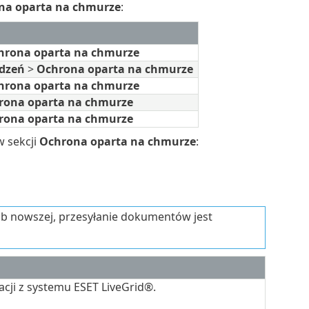
na oparta na chmurze
:
hrona oparta na chmurze
ądzeń
>
Ochrona oparta na chmurze
hrona oparta na chmurze
rona oparta na chmurze
rona oparta na chmurze
w sekcji
Ochrona oparta na chmurze
:
ub nowszej, przesyłanie dokumentów jest
cji z systemu ESET LiveGrid®.