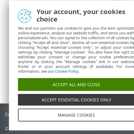
analizę (w 
Dokument
Your account, your cookies
choice
Usuń dokum
firmy ESET
We and our partners use cookies to give you the best optimize
online experience, analyze our website traffic, and serve you wit
7.
Zakończ t
personalized ads. You can agree to the collection of all cookies b
zostaną za
clicking "Accept all and close", decline all non-essential cookies b
choosing "Accept essential cookies only", or adjust your cooki
settings by clicking "Manage cookies". You also have the right t
withdraw your consent or change your cookie preference
anytime by clicking the "Manage cookies" link in our websit
footer or in your account settings (if available). For mor
information, see our
Cookie Policy
.
ACCEPT ALL AND CLOSE
ACCEPT ESSENTIAL COOKIES ONLY
End of Life
Baza wiedzy ESET
Forum ESET
ESET Status Port
MANAGE COOKIES
© 1992 - 2026 ESET, spol. s r.o. – Wszelkie prawa zastrzeżone.