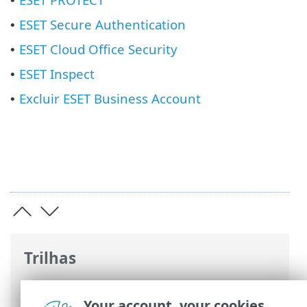
•
ESET Secure Authentication
•
ESET Cloud Office Security
•
ESET Inspect
•
Excluir ESET Business Account
•
Trilhas
Ajuda on-line ESET
>
ESET Business
Account
>
Usando o ESET Business
Your account, your cookies