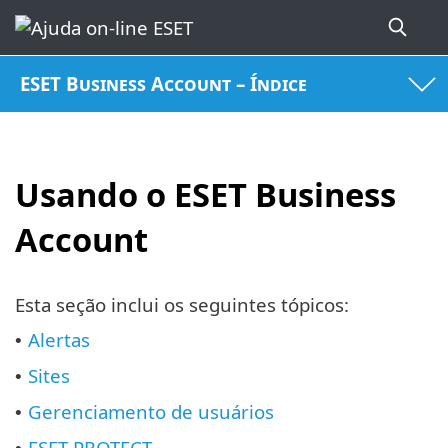
ESET Business Account – Índice
Usando o ESET Business
Account
Esta seção inclui os seguintes tópicos:
Alertas
•
Sites
•
Gerenciamento de usuários
•
ESET PROTECT