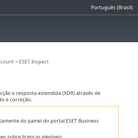
Português (Brasil)
ccount
> ESET Inspect
ção e resposta estendida (XDR) através de
ção e correção.
etamente do painel do portal ESET Business
s sobre licenças elegíveis.