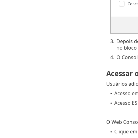
3.
Depois de
no bloco
4.
O Consol
Acessar 
Usuários adic
Acesso em
•
Acesso ES
•
O Web Consol
Clique e
•