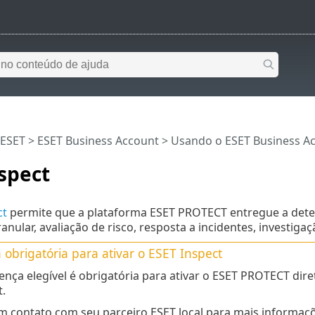
 ESET
>
ESET Business Account
>
Usando o ESET Business A
spect
ct
permite que a plataforma ESET PROTECT entregue a detec
ranular, avaliação de risco, resposta a incidentes, investiga
 obrigatória para ativar o
ESET Inspect
ença elegível é obrigatória para ativar o ESET PROTECT dir
.
m contato com seu parceiro ESET local para mais informaçõe