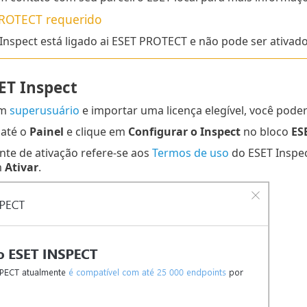
PROTECT
requerido
Inspect está ligado ai ESET PROTECT e não pode ser ativa
ET Inspect
um
superusuário
e importar uma licença elegível, você poder
até o
Painel
e clique em
Configurar o Inspect
no bloco
ES
nte de ativação refere-se aos
Termos de uso
do ESET Inspec
m
Ativar
.