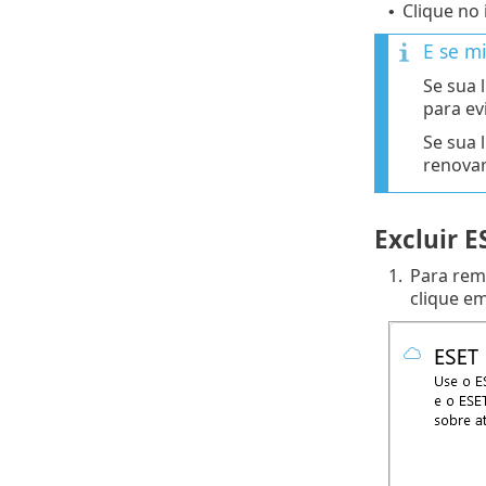
Clique no
•
E se mi
Se sua 
para ev
Se sua 
renovar
Excluir E
1.
Para rem
clique e