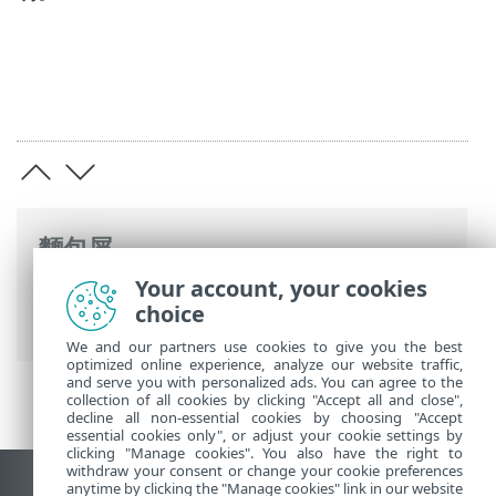
麵包屑
Your account, your cookies
ESET 線上說明
>
ESET PROTECT On-Prem
>
choice
安裝
> Windows 中的元件安裝
We and our partners use cookies to give you the best
optimized online experience, analyze our website traffic,
and serve you with personalized ads. You can agree to the
collection of all cookies by clicking "Accept all and close",
decline all non-essential cookies by choosing "Accept
essential cookies only", or adjust your cookie settings by
clicking "Manage cookies". You also have the right to
withdraw your consent or change your cookie preferences
anytime by clicking the "Manage cookies" link in our website