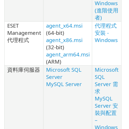
Windows
(進階使用
者)
ESET
agent_x64.msi
代理程式
Management
(64-bit)
安裝 -
代理程式
agent_x86.msi
Windows
(32-bit)
agent_arm64.msi
(ARM)
資料庫伺服器
Microsoft SQL
Microsoft
Server
SQL
MySQL Server
Server 需
求
MySQL
Server 安
裝與配置
–
Windows