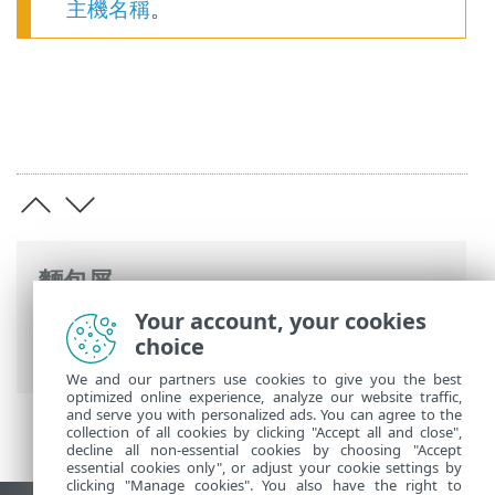
主機名稱
。
麵包屑
Your account, your cookies
ESET 線上說明
>
ESET PROTECT On-Prem
>
choice
安裝
> Windows 上的全方位安裝 (建議)
We and our partners use cookies to give you the best
optimized online experience, analyze our website traffic,
and serve you with personalized ads. You can agree to the
collection of all cookies by clicking "Accept all and close",
decline all non-essential cookies by choosing "Accept
essential cookies only", or adjust your cookie settings by
clicking "Manage cookies". You also have the right to