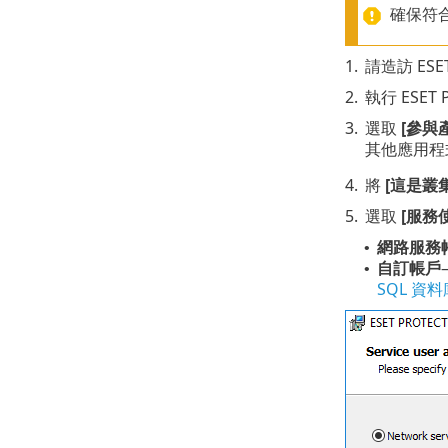
確保符
1.
請造訪 ESET
2.
執行 ESE
3.
選取
[參與
其他應用程
4.
將
[這是叢
5.
選取
[服務
網路服務
•
自訂帳戶
•
SQL 資