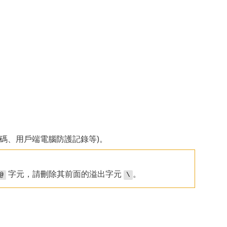
le 密碼、用戶端電腦防護記錄等)。
字元，請刪除其前面的溢出字元
。
@
\