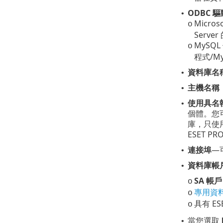
ODBC 
•
Micros
o
Serve
MySQL
o
程式/My
資料庫名
•
主機名稱
•
使用具名
•
個體。您
庫，只使用
ESET P
連接埠
—
•
資料庫帳
•
SA 帳戶
o
專用資
o
具有 E
o
當您選取
•