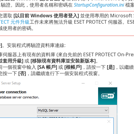
ws 驗證。因此，使用者名稱和密碼在
StartupConfiguration.ini
檔案
您選取
[以目前 Windows 使用者登入]
並使用專用的 Microsof
TECT 元件升級
工作未來將無法升級 ESET PROTECT 伺服器。
域使用者的密碼。
]
。安裝程式將驗證資料庫連線:
伺服器上有現有的資料庫 (來自先前的 ESET PROTECT On
並套用升級]
或
[移除現有資料庫並安裝新版本]
。
前一個視窗中輸入
[SA 帳戶]
或
[根帳戶]
，請按一下
[是]
，以繼續使
您按一下
[否]
，請繼續進行下一個安裝程式視窗。