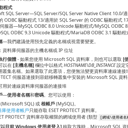
驅動程式
oft SQL Server—SQL Server/SQL Server Native Client 
r 的 ODBC 驅動程式 13/適用於 SQL Server 的 ODBC 驅動程式 1
 伺服器—MySQL ODBC 8.0 Unicode 驅動程式/MySQL ODBC 8.
SQL ODBC 9.3 Unicode 驅動程式/MariaDB ODBC 3.1 驅動
稱
—我們建議使用預先定義的名稱或視需要變更。
：資料庫伺服器的主機名稱或 IP 位址
執行個體
- 如果您使用 Microsoft SQL 資料庫，則也可以選取
[
可以在
[主機名稱]
欄位中以格式
HOSTNAME\DB_INSTANCE
設定
叢集名稱。如果選取了此選項，您便無法變更資料庫連線連接埠 - 系
ROTECT 伺服器連接到容錯移轉叢集中安裝的 Microsoft SQL 
可用於連線資料庫伺服器的連接埠
戶
—
使用者名稱
和
密碼
。您可以使用：
(Microsoft SQL) 或
根帳戶
(MySQL)。
料庫使用者帳戶
只能存取 ESET PROTECT 資料庫。
SET PROTECT 資料庫存取權限的網域使用者 (類型
[網域\使用者名
[以目前 Windows 使用者登入]
核取方塊時，Microsoft SQL