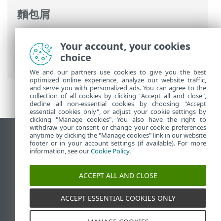
麵包屑
ESET 線上說明
>
ESET PROTECT On-Prem
>
Your account, your cookies
遷移並重新安裝
> 遷移後變更 ESET
choice
PROTECT 伺服器 IP 位址或主機名稱
We and our partners use cookies to give you the best
optimized online experience, analyze our website traffic,
and serve you with personalized ads. You can agree to the
collection of all cookies by clicking "Accept all and close",
decline all non-essential cookies by choosing "Accept
essential cookies only", or adjust your cookie settings by
clicking "Manage cookies". You also have the right to
withdraw your consent or change your cookie preferences
anytime by clicking the "Manage cookies" link in our website
檢視桌面網站
footer or in your account settings (if available). For more
End of Life
information, see our
Cookie Policy
.
ESET 知識庫
ACCEPT ALL AND CLOSE
ESET 論壇
ESET Status Portal
ACCEPT ESSENTIAL COOKIES ONLY
地區設定