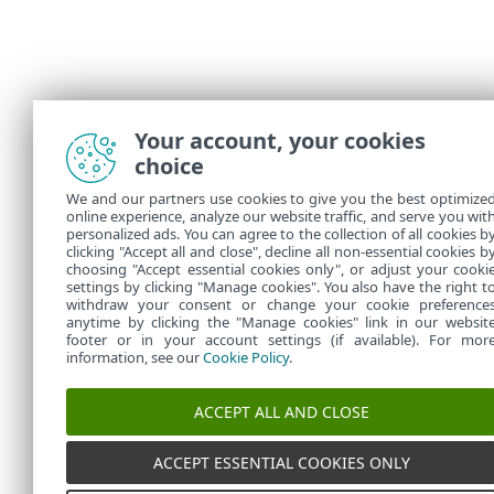
Your account, your cookies
choice
We and our partners use cookies to give you the best optimize
online experience, analyze our website traffic, and serve you wit
personalized ads. You can agree to the collection of all cookies b
clicking "Accept all and close", decline all non-essential cookies b
choosing "Accept essential cookies only", or adjust your cooki
settings by clicking "Manage cookies". You also have the right t
withdraw your consent or change your cookie preference
anytime by clicking the "Manage cookies" link in our websit
footer or in your account settings (if available). For mor
information, see our
Cookie Policy
.
ACCEPT ALL AND CLOSE
ACCEPT ESSENTIAL COOKIES ONLY