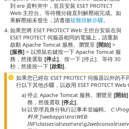
到
era
資料夾中，並且安裝 ESET PROTECT
Web 主控台。等待幾分鐘直到解壓縮完成。如
果解壓縮未發生，請遵循
疑難排解步驟
。
4.
如果您將 ESET PROTECT Web 主控台安裝在與
ESET PROTECT 伺服器相同的電腦上，請重新
啟動 Apache Tomcat 服務。瀏覽至
[開始]
>
[服務]
> 以滑鼠右鍵按一下 Apache Tomcat 服
務，然後選取
[停止]
。按一下 [停止]、等待 30
秒，然後按一下
[啟動]
。
如果您已經在 ESET PROTECT 伺服器以外的不同電
行以下其他步驟，以啟用 ESET PROTECT Web C
a)
停止 Apache Tomcat 服務。瀏覽至
[開始]
務，然後選取
[停止]
。
b)
以管理員身分執行記事本並編輯。
C:\Prog
料夾
]\webapps\era\WEB-
INF\classes\sk\eset\era\g2webconsole\ser