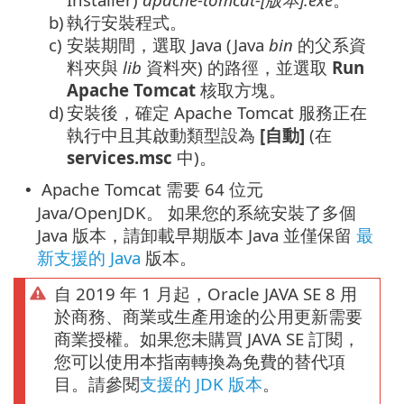
b)
執行安裝程式。
c)
安裝期間，選取 Java (Java
bin
的父系資
料夾與
lib
資料夾) 的路徑，並選取
Run
Apache Tomcat
核取方塊。
d)
安裝後，確定 Apache Tomcat 服務正在
執行中且其啟動類型設為
[自動]
(在
services.msc
中)。
Apache Tomcat 需要 64 位元
•
Java/OpenJDK。 如果您的系統安裝了多個
Java 版本，請卸載早期版本 Java 並僅保留
最
新支援的 Java
版本。
自 2019 年 1 月起，Oracle JAVA SE 8 用
於商務、商業或生產用途的公用更新需要
商業授權。如果您未購買 JAVA SE 訂閱，
您可以使用本指南轉換為免費的替代項
目。請參閱
支援的 JDK 版本
。