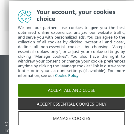
ESET 線上說明
>
ESET PROTECT On-Prem
>
Your account, your cookies
安裝
>
Windows 中的元件安裝
> RD
choice
Sensor 安裝 - Windows
We and our partners use cookies to give you the best
optimized online experience, analyze our website traffic,
and serve you with personalized ads. You can agree to the
collection of all cookies by clicking "Accept all and close",
decline all non-essential cookies by choosing "Accept
essential cookies only", or adjust your cookie settings by
clicking "Manage cookies". You also have the right to
withdraw your consent or change your cookie preferences
anytime by clicking the "Manage cookies" link in our website
檢視桌面網站
footer or in your account settings (if available). For more
End of Life
information, see our
Cookie Policy
.
ESET 知識庫
ACCEPT ALL AND CLOSE
ESET 論壇
ESET Status Portal
ACCEPT ESSENTIAL COOKIES ONLY
地區設定
MANAGE COOKIES
© 1992 - 2026 ESET, spol. s
管理 Cookie
r.o. - 保留所有權利。
Cookie 原則