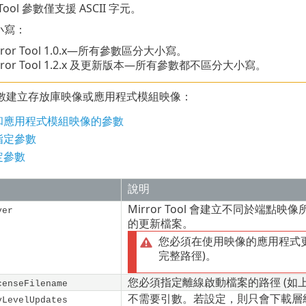
r Tool 參數僅支援 ASCII 字元。
小寫：
ror Tool
1.0.x
—所有參數區分大小寫。
rror Tool 1.2.x 及更新版本—所有參數都不區分大小寫。
數建立存放庫映像或應用程式模組映像：
和應用程式模組映像的參數
指定參數
定參數
說明
Mirror Tool 會建立不同於端點映
ver
的更新檔案。
您必須在使用映像的應用程式
完整路徑)。
您必須指定離線啟動檔案的路徑 (如上
censeFilename
不需要引數。若設定，則只會下載層級更
yLevelUpdates