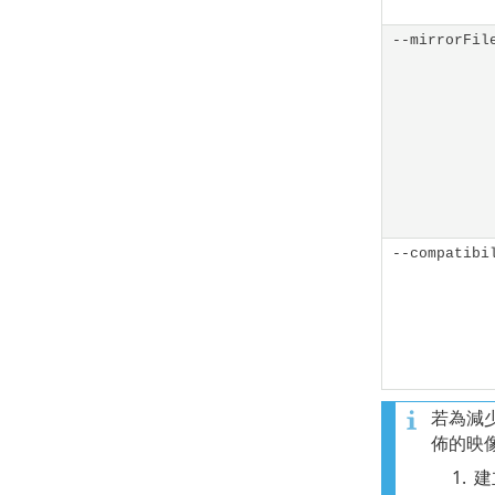
--mirrorFil
--compatibi
若為減少
佈的映
1.
建