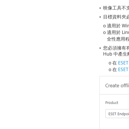
映像工具不支援 
•
目標資料夾必須
•
適用於 Wi
o
適用於 Li
o
全性應用
您必須擁有有效的
•
Hub 中產
在
ESET
o
在
ESET
o