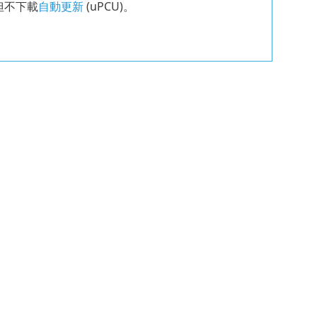
但不下載
自動更新
(
uPCU
)。