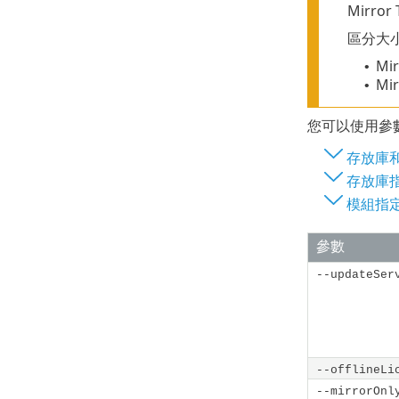
Mirro
區分大
Mir
•
Mi
•
您可以使用參
存放庫
存放庫
模組指
參數
--updateSer
--offlineLi
--mirrorOnl