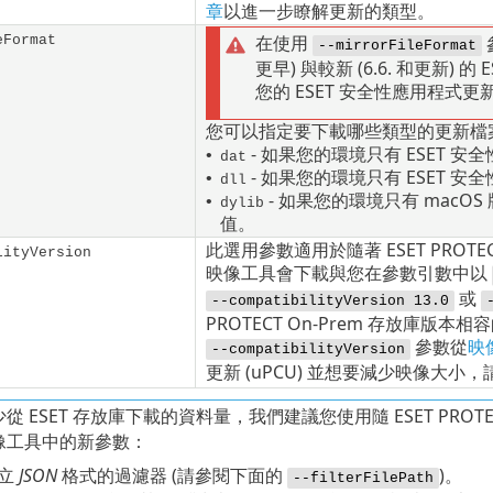
章
以進一步瞭解更新的類型。
在使用
eFormat
--mirrorFileFormat
更早) 與較新 (6.6. 和更新
您的 ESET 安全性應用程式更
您可以指定要下載哪些類型的更新檔案
- 如果您的環境只有 ESET 安
•
dat
- 如果您的環境只有 ESET 安
•
dll
- 如果您的環境只有
macOS
•
dylib
值。
此選用參數適用於隨著 ESET PROTECT
lityVersion
映像工具會下載與您在參數引數中以
或
--compatibilityVersion 13.0
PROTECT On-Prem 存放庫版本
參數從
映
--compatibilityVersion
更新 (
uPCU
) 並想要減少映像大小，
從 ESET 存放庫下載的資料量，我們建議您使用隨 ESET PROTECT 
像工具中的新參數：
立
JSON
格式的過濾器 (請參閱下面的
)。
--filterFilePath