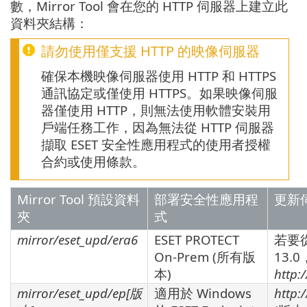
數，Mirror Tool 會在您的 HTTP 伺服器上建立此
資料夾結構：
請勿使用僅支援 HTTP 的映像伺服器
確保本機映像伺服器使用 HTTP 和 HTTPS
通訊協定或僅使用 HTTPS。如果映像伺服
器僅使用 HTTP，則無法使用軟體安裝用
戶端任務工作，因為無法從 HTTP 伺服器
擷取 ESET 安全性應用程式的使用者授權
合約或使用條款。
Mirror Tool 預設資料
部署安全性應用程
更新
夾
式
mirror/eset_upd/era6
ESET PROTECT
若要從
On-Prem (所有版
13.
本)
http:
mirror/eset_upd/ep[
版
適用於 Windows
http: