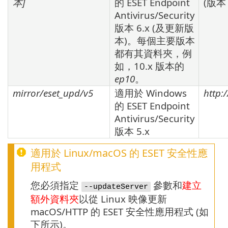
本
]
的
ESET Endpoint
(版
Antivirus/Security
版本
6.x
(及更新版
本)。每個主要版本
都有其資料夾，例
如，
10.x
版本的
ep10
。
mirror/eset_upd/v5
適用於 Windows
http:
的
ESET Endpoint
Antivirus/Security
版本
5.x
適用於
Linux
/
macOS
的 ESET 安全性應
用程式
您必須指定
參數和
建立
--updateServer
額外資料夾
以從 Linux 映像更新
macOS/HTTP 的 ESET 安全性應用程式 (如
下所示)。