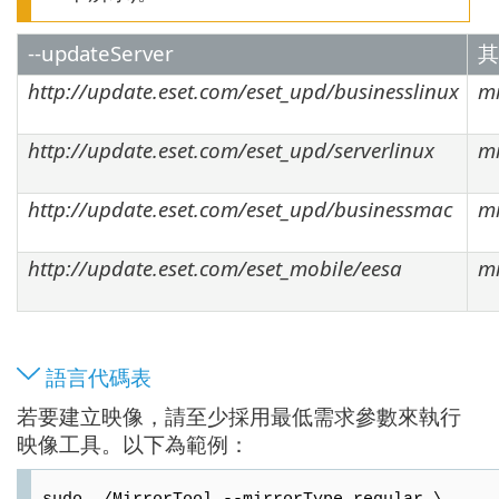
--updateServer
其
http://update.eset.com/eset_upd/businesslinux
mi
http://update.eset.com/eset_upd/serverlinux
mi
http://update.eset.com/eset_upd/businessmac
mi
http://update.eset.com/eset_mobile/eesa
mi
語言代碼表
若要建立映像，請至少採用最低需求參數來執行
映像工具。以下為範例：