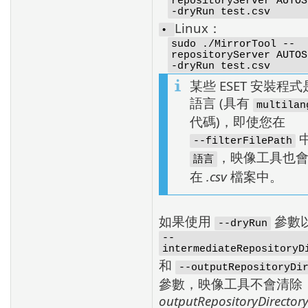
repositoryServer AUTOS
-dryRun test.csv
Linux：
•
sudo ./MirrorTool --
repositoryServer AUTOS
-dryRun test.csv
某些 ESET 安裝程
語言 (具有
multilan
代碼)，即使您在
--filterFilePath
，映像工具也
語言
在
.csv
檔案中。
如果使用
參數
--dryRun
--
intermediateRepositoryD
和
--outputRepositoryDi
參數，映像工具不會清除
outputRepositoryDirector