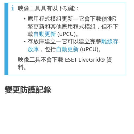
映像工具具有以下功能：
應用程式模組更新—它會下載偵測引
•
擎更新和其他應用程式模組，但不下
載
自動更新
(
uPCU
)。
存放庫建立—它可以建立完整
離線存
•
放庫
，包括
自動更新
(uPCU)。
映像工具不會下載 ESET LiveGrid® 資
料。
變更防護記錄