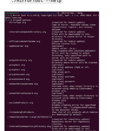
./MirrorTool --help