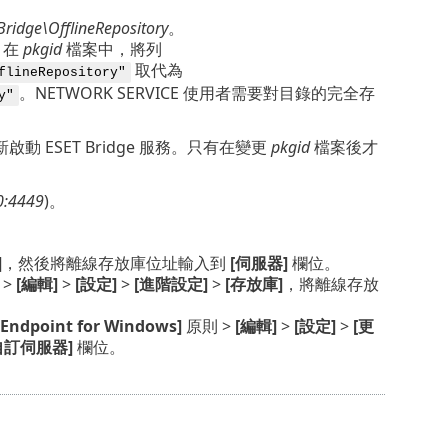
ridge\OfflineRepository
。
。在
pkgid
檔案中，將列
取代為
flineRepository"
。NETWORK SERVICE 使用者需要對目錄的完全存
y"
啟動 ESET Bridge 服務。只有在變更
pkgid
檔案後才
10:4449
)。
]
，然後將離線存放庫位址輸入到
[伺服器]
欄位。
 >
[編輯]
>
[設定]
>
[進階設定]
>
[存放庫]
，將離線存放
 Endpoint for Windows]
原則 >
[編輯]
>
[設定]
>
[更
自訂伺服器]
欄位。