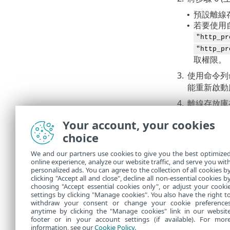
預設離線
•
若要使用
•
"http_pr
"http_pr
取權限。
3.
使用命令列
能重新啟動
4.
離線存放庫
5.
使用 ESE
Your account, your cookies
a.
ESET
choice
b.
ESET
We and our partners use cookies to give you the best optimize
庫位
online experience, analyze our website traffic, and serve you wit
c.
ESET
personalized ads. You can agree to the collection of all cookies b
新]
>
clicking "Accept all and close", decline all non-essential cookies b
choosing "Accept essential cookies only", or adjust your cooki
settings by clicking "Manage cookies". You also have the right t
withdraw your consent or change your cookie preference
anytime by clicking the "Manage cookies" link in our websit
footer or in your account settings (if available). For mor
information, see our
Cookie Policy
.