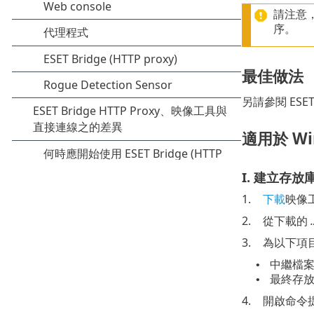
請注意
序。
最佳做法
另請參閱 ESE
適用於 Wi
I. 建立存放
1.
下載
映像
2.
從下載的
3.
為以下項目
中繼檔
•
最終存
•
4.
開啟命令