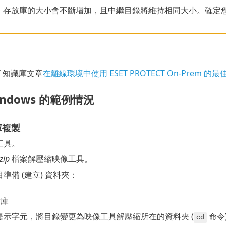
，存放庫的大小會不斷增加，且中繼目錄將維持相同大小。確定
T 知識庫文章
在離線環境中使用 ESET PROTECT On-Prem 的
ndows 的範例情況
庫複製
工具。
.zip
檔案解壓縮映像工具。
準備 (建立) 資料夾：
案
放庫
提示字元，將目錄變更為映像工具解壓縮所在的資料夾 (
命令
cd