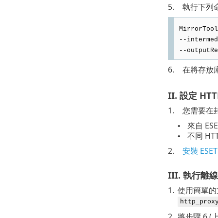
5.
執行下列命
MirrorTool
--intermed
--outputRe
6.
在將存放
II. 設定 HT
1.
您需要在封
來自 ES
•
不同 HT
•
2.
安裝 ESET 
III. 執行
1.
使用簡單的
http_prox
2.
將步驟 6 