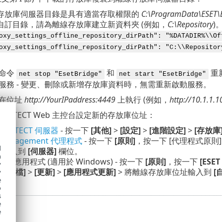
存放庫伺服器目錄是具有適當存取權限的
C:\ProgramData\ESET\B
自訂目錄，請為離線存放庫建立新資料夾 (例如，
C:\Repository
)
oxy_settings_offline_repository_dirPath": "%DATADIR%\\Of
oxy_settings_offline_repository_dirPath": "C:\\Repositor
命令
和
重新
net stop "EsetBridge"
net start "EsetBridge"
服務 - 變更、刪除或新增存放庫資料時，無需重新啟動服務。
在位址
http://YourIPaddress:4449
上執行 (例如，
http://10.1.1.
T PROTECT Web 主控台設定新的存放庫位址：
 PROTECT 伺服器
- 按一下
[其他]
>
[設定]
>
[進階設定]
>
[存放庫
 Management 代理程式
- 按一下
[原則]
，按一下 [代理程式原則]
d
址輸入到
[伺服器]
欄位。
h
 端點應用程式 (適用於 Windows) - 按一下
[原則]
，按一下
[ESET
y
[設定檔]
>
[更新]
>
[應用程式更新]
> 將離線存放庫位址輸入到
[
y
e
o
s
e
e