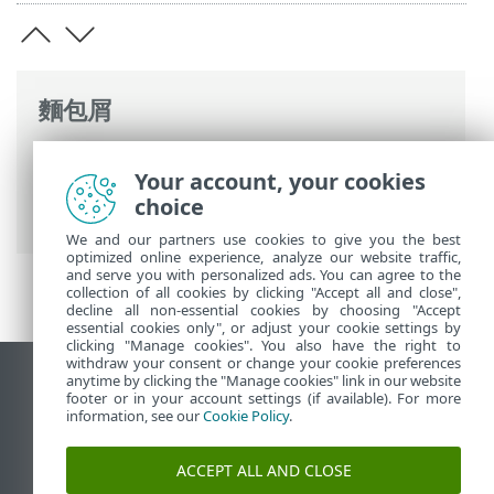
麵包屑
ESET 線上說明
>
ESET PROTECT On-Prem
>
Your account, your cookies
安裝
>
Linux 中的元件安裝
> rogue
choice
detection sensor 安裝 - Linux
We and our partners use cookies to give you the best
optimized online experience, analyze our website traffic,
and serve you with personalized ads. You can agree to the
collection of all cookies by clicking "Accept all and close",
decline all non-essential cookies by choosing "Accept
essential cookies only", or adjust your cookie settings by
clicking "Manage cookies". You also have the right to
withdraw your consent or change your cookie preferences
anytime by clicking the "Manage cookies" link in our website
檢視桌面網站
footer or in your account settings (if available). For more
End of Life
information, see our
Cookie Policy
.
ESET 知識庫
ACCEPT ALL AND CLOSE
ESET 論壇