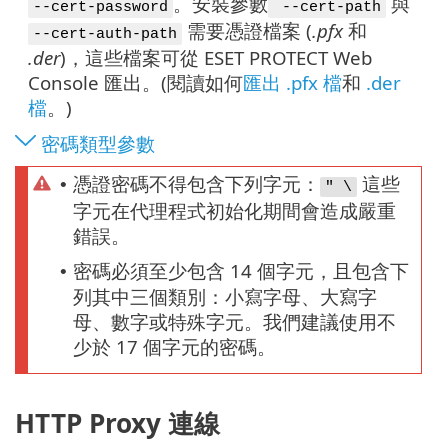
。安裝參數
與
--cert-password
--cert-path
需要憑證檔案 (
.pfx
和
--cert-auth-path
.der
)，這些檔案可從 ESET PROTECT Web
Console 匯出。(閱讀如何
匯出 .pfx 檔
和
.der
檔
。)
密碼類型參數
憑證密碼不得包含下列字元：
這些
•
" \
字元在代理程式初始化期間會造成嚴重
錯誤。
密碼必須至少包含 14 個字元，且包含下
•
列其中三個類別：小寫字母、大寫字
母、數字或特殊字元。我們建議使用不
少於 17 個字元的密碼。
HTTP Proxy 連線