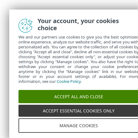
Your account, your cookies
choice
We and our partners use cookies to give you the best optimize
online experience, analyze our website traffic, and serve you wit
personalized ads. You can agree to the collection of all cookies b
clicking "Accept all and close", decline all non-essential cookies b
choosing "Accept essential cookies only", or adjust your cooki
settings by clicking "Manage cookies". You also have the right t
withdraw your consent or change your cookie preference
anytime by clicking the "Manage cookies" link in our websit
footer or in your account settings (if available). For mor
information, see our
Cookie Policy
.
ACCEPT ALL AND CLOSE
ACCEPT ESSENTIAL COOKIES ONLY
MANAGE COOKIES