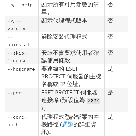
,
顯示所有可用參數的清
否
-h
--help
單。
,
顯示代理程式版本。
否
-v
--
version
解除安裝代理程式。
否
--
uninstall
安裝不會要求使用者確
否
--skip-
認使用條款。
license
要連線的 ESET
是
--hostname
PROTECT 伺服器的主機
名稱或 IP 位址。
ESET PROTECT 伺服器
是
--port
連接埠 (預設值為
2222
)。
代理程式憑證檔案的本
是
--cert-
機路徑 (
憑證
的詳細資
path
訊)。