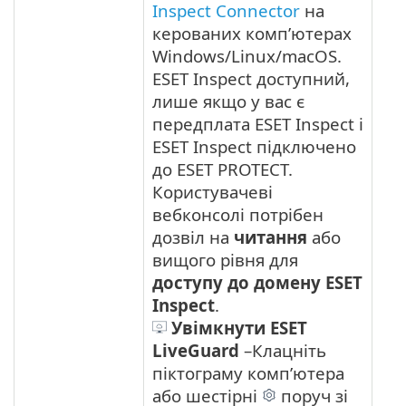
Inspect Connector
на
керованих комп’ютерах
Windows/Linux/macOS.
ESET Inspect доступний,
лише якщо у вас є
передплата ESET Inspect і
ESET Inspect підключено
до ESET PROTECT.
Користувачеві
вебконсолі потрібен
дозвіл на
читання
або
вищого рівня для
доступу до домену ESET
Inspect
.
Увімкнути ESET
LiveGuard
–
Клацніть
піктограму комп’ютера
або шестірні
поруч зі