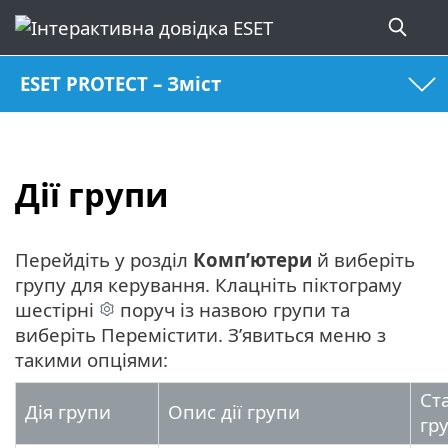
ESET PROTECT – Зміст
Дії групи
Перейдіть у розділ
Комп’ютери
й виберіть
групу для керування. Клацніть піктограму
шестірні
поруч із назвою групи та
виберіть Перемістити. З’явиться меню з
такими опціями:
Ст
Дія групи
Опис дії групи
гр