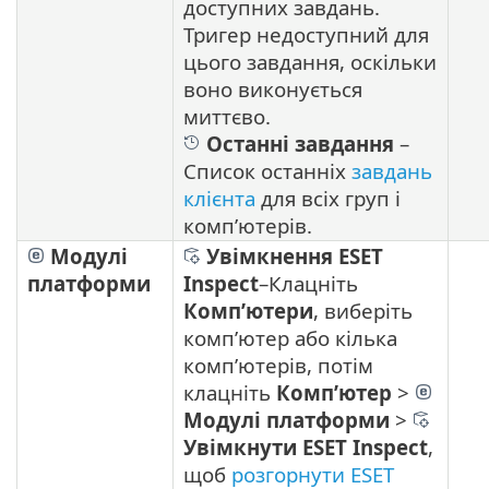
доступних завдань.
Тригер недоступний для
цього завдання, оскільки
воно виконується
миттєво.
Останні завдання
–
Список останніх
завдань
клієнта
для всіх груп і
комп’ютерів.
Модулі
Увімкнення ESET
платформи
Inspect
–
Клацніть
Комп’ютери
, виберіть
комп’ютер або кілька
комп’ютерів, потім
клацніть
Комп’ютер
>
Модулі платформи
>
Увімкнути ESET Inspect
,
щоб
розгорнути ESET