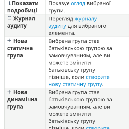
Показати
Показує
огляд
вибраної
подробиці
групи.
Журнал
Перегляд
журналу
аудиту
аудиту
для вибраного
елемента.
Нова
Вибрана група стає
статична
батьківською групою за
група
замовчуванням, але ви
можете змінити
батьківську групу
пізніше, коли
створите
нову статичну групу
.
Нова
Вибрана група стає
динамічна
батьківською групою за
група
замовчуванням, але ви
можете змінити
батьківську групу
пізніше, коли
створите