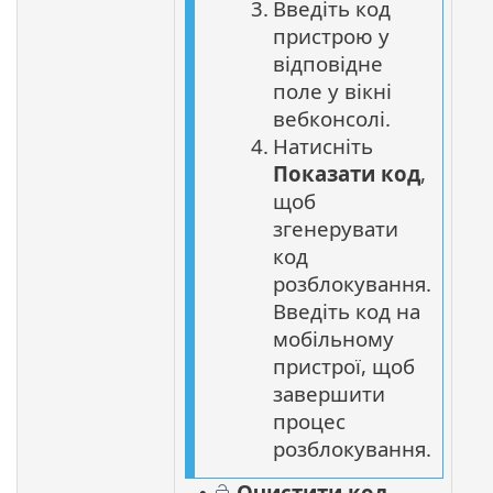
3.
Введіть код
пристрою у
відповідне
поле у вікні
вебконсолі.
4.
Натисніть
Показати код
,
щоб
згенерувати
код
розблокування.
Введіть код на
мобільному
пристрої, щоб
завершити
процес
розблокування.
Очистити код