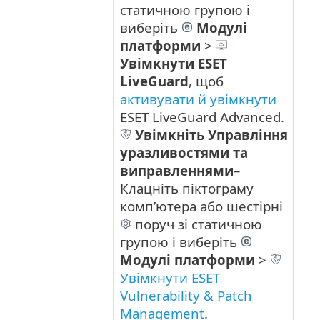
статичною групою і
виберіть
Модулі
платформи
>
Увімкнути
ESET
LiveGuard
, щоб
активувати й увімкнути
ESET LiveGuard Advanced.
Увімкніть Управління
уразливостями та
виправленнями
–
Клацніть піктограму
комп’ютера або шестірні
поруч зі статичною
групою і виберіть
Модулі платформи
>
Увімкнути ESET
Vulnerability & Patch
Management
.