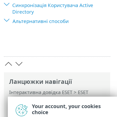
Синхронізація Користувачa Active
Directory
Альтернативні способи
Ланцюжки навігації
Інтерактивна довідка ESET
>
ESET
PROTECT
>
Початок роботи
>
Синхронізація ESET PROTECT з Active
Your account, your cookies
Directory
choice